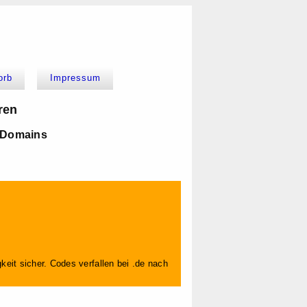
orb
Impressum
ren
 Domains
keit sicher. Codes verfallen bei .de nach