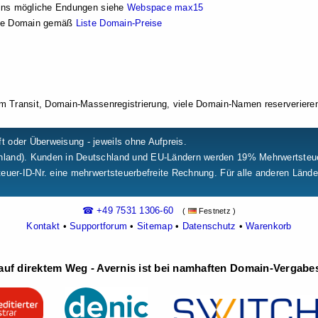
ains mögliche Endungen siehe
Webspace max15
 je Domain gemäß
Liste Domain-Preise
im Transit, Domain-Massenregistrierung, viele Domain-Namen reserveriere
t oder Überweisung - jeweils ohne Aufpreis.
chland). Kunden in Deutschland und EU-Ländern werden 19% Mehrwertste
teuer-ID-Nr. eine mehrwertsteuerbefreite Rechnung. Für alle anderen Länd
☎ +49 7531 1306-60
(
Festnetz )
Kontakt
•
Supportforum
•
Sitemap
•
Datenschutz
•
Warenkorb
uf direktem Weg - Avernis ist bei namhaften Domain-Vergabest