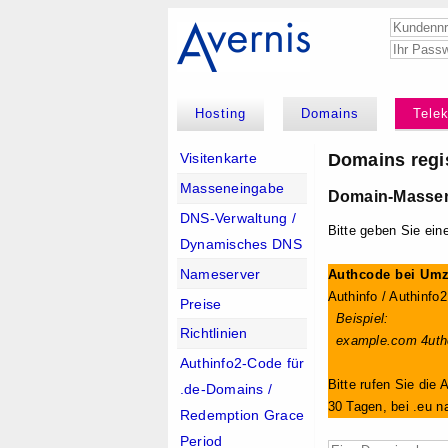
Hosting
Domains
Tele
Domains regis
Visitenkarte
Masseneingabe
Domain-Massen
DNS-Verwaltung /
Bitte geben Sie ein
Dynamisches DNS
Nameserver
Authcode bei Umzu
Authinfo / Authinfo
Preise
Beispiel:
Richtlinien
example.com 4uth
Authinfo2-Code für
Bitte rufen Sie die 
.de-Domains /
30 Tagen, bei .eu n
Redemption Grace
Period