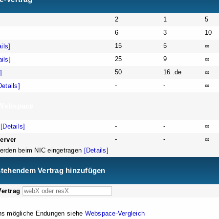
2
1
5
6
3
10
15
5
∞
ils]
25
9
∞
ils]
50
16 .de
∞
]
-
-
∞
Details]
Webspace
-
-
∞
[Details]
-
-
∞
erver
erden beim NIC eingetragen
[Details]
tehendem Vertrag hinzufügen
ertrag
ins mögliche Endungen siehe
Webspace-Vergleich