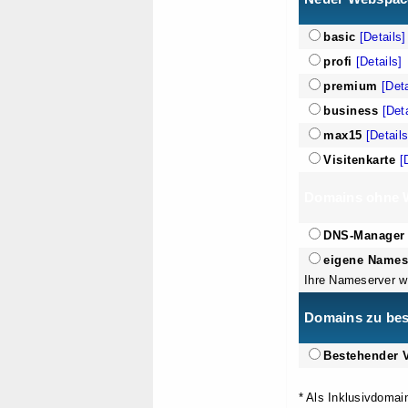
basic
[Details]
profi
[Details]
premium
[Deta
business
[Deta
max15
[Details
Visitenkarte
[
Domains ohne 
DNS-Manager
eigene Names
Ihre Nameserver w
Domains zu bes
Bestehender V
* Als Inklusivdoma