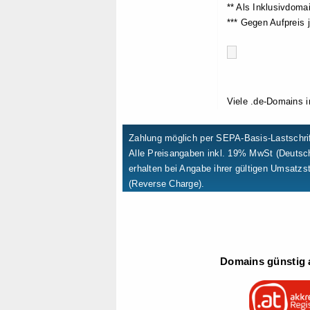
** Als Inklusivdom
*** Gegen Aufpreis
Viele .de-Domains 
Zahlung möglich per SEPA-Basis-Lastschrif
Alle Preisangaben inkl. 19% MwSt (Deuts
erhalten bei Angabe ihrer gültigen Umsatzs
(Reverse Charge).
Domains günstig a