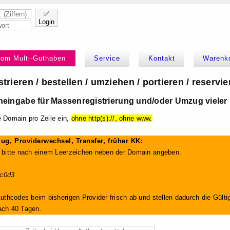
✅
Login
kom Multi-Guthaben
Service
Kontakt
Warenk
trieren / bestellen / umziehen / portieren / reservie
eingabe für Massenregistrierung und/oder Umzug vieler
e Domain pro Zeile ein,
ohne http(s)://, ohne www.
g, Providerwechsel, Transfer, früher KK:
2 bitte nach einem Leerzeichen neben der Domain angeben.
c0d3
Authcodes beim bisherigen Provider frisch ab und stellen dadurch die Gültig
ach 40 Tagen.