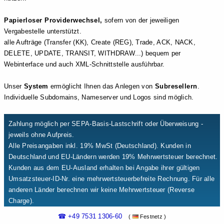
Papierloser Providerwechsel,
sofern von der jeweiligen
Vergabestelle unterstützt.
alle Aufträge (Transfer (KK), Create (REG), Trade, ACK, NACK,
DELETE, UPDATE, TRANSIT, WITHDRAW...) bequem per
Webinterface und auch XML-Schnittstelle ausführbar.
Unser
System
ermöglicht Ihnen das Anlegen von
Subresellern
.
Individuelle Subdomains, Nameserver und Logos sind möglich.
Zahlung möglich per SEPA-Basis-Lastschrift oder Überweisung -
jeweils ohne Aufpreis.
Alle Preisangaben inkl. 19% MwSt (Deutschland). Kunden in
Deutschland und EU-Ländern werden 19% Mehrwertsteuer berechnet.
Kunden aus dem EU-Ausland erhalten bei Angabe ihrer gültigen
Umsatzsteuer-ID-Nr. eine mehrwertsteuerbefreite Rechnung. Für alle
anderen Länder berechnen wir keine Mehrwertsteuer (Reverse
Charge).
☎ +49 7531 1306-60
(
Festnetz )