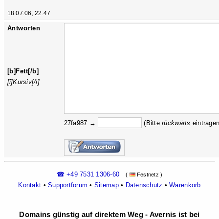
18.07.06, 22:47
Antworten
[b]Fett[/b]
[i]Kursiv[/i]
27fa987 →
(Bitte
rückw
ärts
eintragen
☎ +49 7531 1306-60
(
Festnetz )
Kontakt
•
Supportforum
•
Sitemap
•
Datenschutz
•
Warenkorb
Domains günstig auf direktem Weg - Avernis ist bei