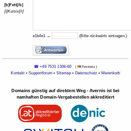
[b]Fett[/b]
[i]Kursiv[/i]
e1b4e1 →
(Bitte
rückw
ärts
eintragen.)
☎ +49 7531 1306-60
(
Festnetz )
Kontakt
•
Supportforum
•
Sitemap
•
Datenschutz
•
Warenkorb
Domains günstig auf direktem Weg - Avernis ist bei
namhaften Domain-Vergabestellen akkreditiert