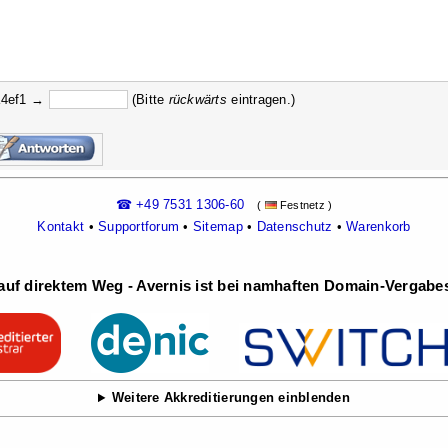
a4ef1 →
(Bitte
rückw
ärts
eintragen.)
☎ +49 7531 1306-60
(
Festnetz )
Kontakt
•
Supportforum
•
Sitemap
•
Datenschutz
•
Warenkorb
uf direktem Weg - Avernis ist bei namhaften Domain-Vergabest
Weitere Akkreditierungen einblenden