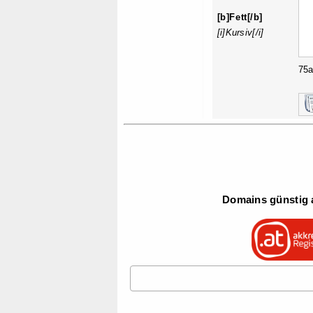
[b]Fett[/b]
[i]Kursiv[/i]
75
Domains günstig a