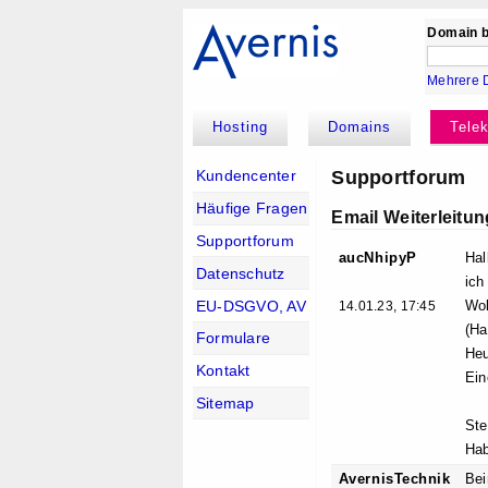
Domain b
Mehrere 
Hosting
Domains
Tele
Supportforum
Kundencenter
Häufige Fragen
Email Weiterleitu
Supportforum
aucNhipyP
Hal
Datenschutz
ich
EU-DSGVO, AV
Wol
14.01.23, 17:45
(Ha
Formulare
Heu
Kontakt
Ein
Sitemap
Ste
Hab
AvernisTechnik
Bei