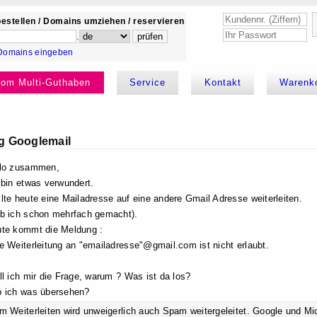
estellen / Domains umziehen / reservieren
.
Domains eingeben
kom Multi-Guthaben
Service
Kontakt
Warenk
ng Googlemail
lo zusammen,
 bin etwas verwundert.
lte heute eine Mailadresse auf eine andere Gmail Adresse weiterleiten.
b ich schon mehrfach gemacht).
te kommt die Meldung :
e Weiterleitung an "emailadresse"@gmail.com ist nicht erlaubt.
ll ich mir die Frage, warum ? Was ist da los?
 ich was übersehen?
m Weiterleiten wird unweigerlich auch Spam weitergeleitet. Google und Mic