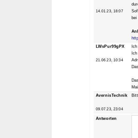
dur
Sof
14.01.23, 18:07
bei
Anl
htt
LWsPur99gPX
Ich
Ich
Adr
21.06.23, 10:34
Das
Das
Mai
AvernisTechnik
Bit
09.07.23, 23:04
Antworten