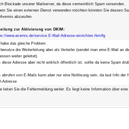
ch Blockade unserer Mailserver, da diese vermeintlich Spam versenden.
ern Sie einen externen Dienst verwenden möchten könnten Sie dessen Sa
 Avernis abzurufen.
eitung zur Aktivierung von DKIM:
ps://www.avernis.de/service.E-Mail-Adresse-einrichten.htm#g
 habe das gleiche Problem.
 benutze die Weiterleitung aber als Verteiler (sendet man eine E-Mail an d
essen weiter geleitet).
 diese Adresse aber nicht wirklich öffentlich ist, sollte da keine Spam drüb
 abrufen von E-Mails kann aber nur eine Notlösung sein, da laut Info der H
l-Adresse
te leiten Sie die Fehlermeldung weiter. Es liegt keine Information über eine