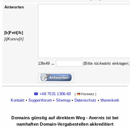
Antworten
[b]Fett[/b]
[i]Kursiv[/i]
13fe49 →
(Bitte
rückw
ärts
eintragen.
☎ +49 7531 1306-60
(
Festnetz )
Kontakt
•
Supportforum
•
Sitemap
•
Datenschutz
•
Warenkorb
Domains günstig auf direktem Weg - Avernis ist bei
namhaften Domain-Vergabestellen akkreditiert