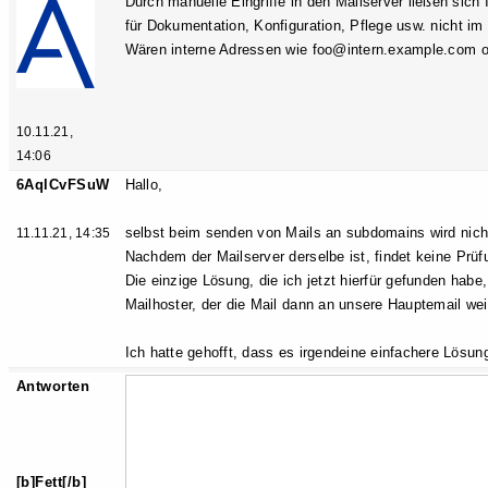
Durch manuelle Eingriffe in den Mailserver ließen sic
für Dokumentation, Konfiguration, Pflege usw. nicht im 
Wären interne Adressen wie foo@intern.example.com o
10.11.21,
14:06
6AqlCvFSuW
Hallo,
selbst beim senden von Mails an subdomains wird nich
11.11.21, 14:35
Nachdem der Mailserver derselbe ist, findet keine Prüfu
Die einzige Lösung, die ich jetzt hierfür gefunden habe
Mailhoster, der die Mail dann an unsere Hauptemail weit
Ich hatte gehofft, dass es irgendeine einfachere Lösung 
Antworten
[b]Fett[/b]