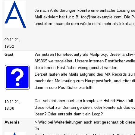
Je nach Anforderungen könnte eine einfache Lösung s
Mail aktiviert hat für z.B. foo@bar.example.com. Die
umstellen. example.com würde nicht mehr als lokal an
09.11.21,
19:52
Gast
Wir nutzen Hornetsecurity als Mailproxy. Dieser archivi
MS365 weitergeleitet. Unsere internen Postfächer woll
die internen Postfächer wenig genutzt werden.
Derzeit laufen alle Mails aufgrund des MX Records zu 
macht das Mailrouting zum Hauptpostfach, und leitet di
dann in eure Postfächer zustellt.
Das scheint aber auch ein komplexer Hybrid-Einzelfall 
10.11.21,
diese lokal zur Domain gehören, oder könnte ich das ev
13:06
lösen? Oder entsteht damit ein Loop?
Avernis
> Wird bei Weiterleitungen auch erst geschaut ob dies
Ja.