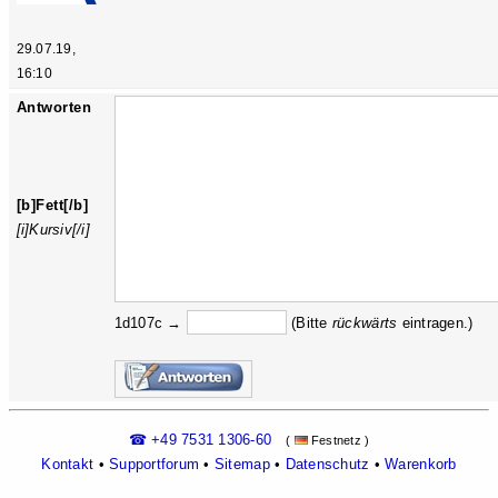
29.07.19,
16:10
Antworten
[b]Fett[/b]
[i]Kursiv[/i]
1d107c →
(Bitte
rückw
ärts
eintragen.)
☎ +49 7531 1306-60
(
Festnetz )
Kontakt
•
Supportforum
•
Sitemap
•
Datenschutz
•
Warenkorb