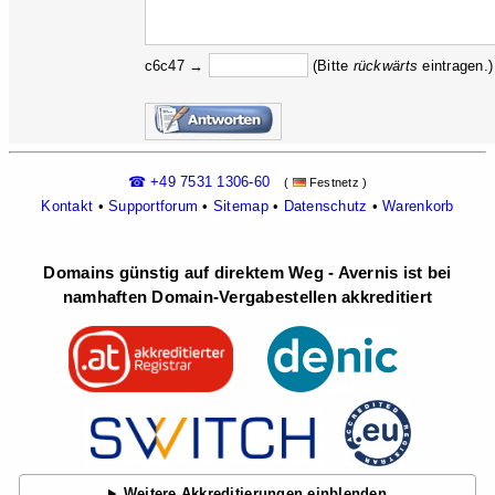
c6c47 →
(Bitte
rückw
ärts
eintragen.)
☎ +49 7531 1306-60
(
Festnetz )
Kontakt
•
Supportforum
•
Sitemap
•
Datenschutz
•
Warenkorb
Domains günstig auf direktem Weg - Avernis ist bei
namhaften Domain-Vergabestellen akkreditiert
Weitere Akkreditierungen einblenden