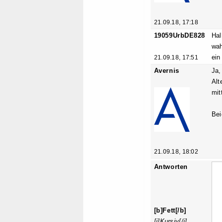
21.09.18, 17:18
19059UrbDE828
Hal
wah
ein
21.09.18, 17:51
Avernis
Ja,
Alt
mit
Bei
21.09.18, 18:02
Antworten
[b]Fett[/b]
[i]Kursiv[/i]