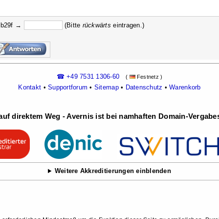
5b29f →
(Bitte
rückw
ärts
eintragen.)
☎ +49 7531 1306-60
(
Festnetz )
Kontakt
•
Supportforum
•
Sitemap
•
Datenschutz
•
Warenkorb
uf direktem Weg - Avernis ist bei namhaften Domain-Vergabest
Weitere Akkreditierungen einblenden