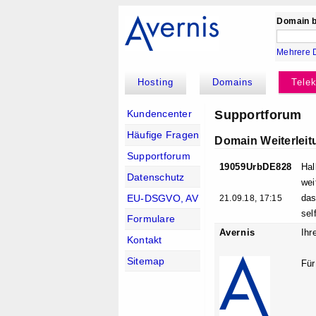
Domain b
Mehrere 
Hosting
Domains
Tele
Supportforum
Kundencenter
Häufige Fragen
Domain Weiterleit
Supportforum
19059UrbDE828
Hal
Datenschutz
wei
EU-DSGVO, AV
das
21.09.18, 17:15
sel
Formulare
Avernis
Ihr
Kontakt
Sitemap
Für