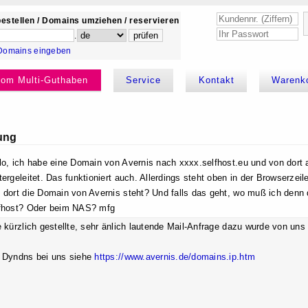
estellen / Domains umziehen / reservieren
.
Domains eingeben
kom Multi-Guthaben
Service
Kontakt
Warenk
ung
lo, ich habe eine Domain von Avernis nach xxxx.selfhost.eu und von dor
tergeleitet. Das funktioniert auch. Allerdings steht oben in der Browserzei
 dort die Domain von Avernis steht? Und falls das geht, wo muß ich denn
fhost? Oder beim NAS? mfg
e kürzlich gestellte, sehr änlich lautende Mail-Anfrage dazu wurde von uns
 Dyndns bei uns siehe
https://www.avernis.de/domains.ip.htm