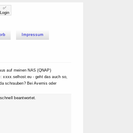
✅
Login
orb
Impressum
t aus auf meinen NAS (QNAP)
le: xxxx.selhost.eu - geht das auch so,
 da schrauben? Bei Avernis oder
 schnell beantwortet.