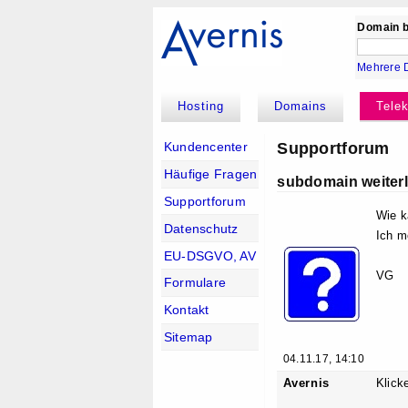
Domain b
Mehrere 
Hosting
Domains
Tele
Supportforum
Kundencenter
Häufige Fragen
subdomain weiterl
Supportforum
Wie k
Datenschutz
Ich 
EU-DSGVO, AV
VG
Formulare
Kontakt
Sitemap
04.11.17, 14:10
Avernis
Klick