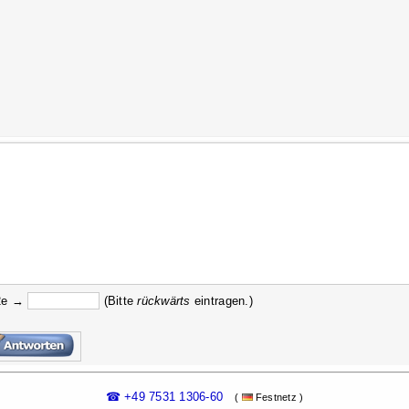
2e →
(Bitte
rückw
ärts
eintragen.)
☎ +49 7531 1306-60
(
Festnetz )