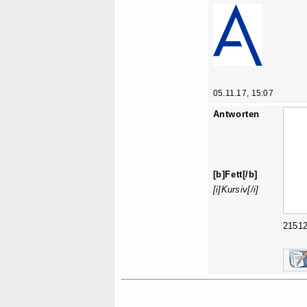
05.11.17, 15:07
Antworten
[b]Fett[/b]
[i]Kursiv[/i]
2151