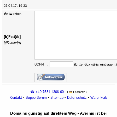
21.04.17, 19:33
Antworten
[b]Fett[/b]
[i]Kursiv[/i]
80344 →
(Bitte
rückw
ärts
eintragen.)
☎ +49 7531 1306-60
(
Festnetz )
Kontakt
•
Supportforum
•
Sitemap
•
Datenschutz
•
Warenkorb
Domains günstig auf direktem Weg - Avernis ist bei