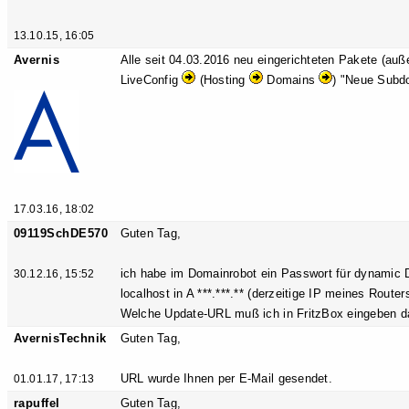
13.10.15, 16:05
Avernis
Alle seit 04.03.2016 neu eingerichteten Pakete (auß
LiveConfig
(Hosting
Domains
) "Neue Subd
17.03.16, 18:02
09119SchDE570
Guten Tag,
ich habe im Domainrobot ein Passwort für dynamic DN
30.12.16, 15:52
localhost in A ***.***.** (derzeitige IP meines Routers
Welche Update-URL muß ich in FritzBox eingeben d
AvernisTechnik
Guten Tag,
URL wurde Ihnen per E-Mail gesendet.
01.01.17, 17:13
rapuffel
Guten Tag,