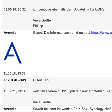
ich benötige ebenfalls den Updatelink für DDNS.
09.05.18, 20:31
Viele Grüße
Philipp
Avernis
Gerne. Die Informationen sind nun auf
https://www.a
11.05.18, 15:33
1d2CLdBVbW
Guten Tag,
welchen Dynamic DNS update client empfehlen Sie 
11.09.21, 23:11
Viele Grüße
Avernis
Soweit bekannt ist werden Fritz!Box, Synology NAS 