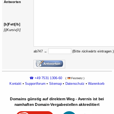
Antworten
[b]Fett[/b]
[i]Kursiv[/i]
ab747 →
(Bitte
rückw
ärts
eintragen.)
☎ +49 7531 1306-60
(
Festnetz )
Kontakt
•
Supportforum
•
Sitemap
•
Datenschutz
•
Warenkorb
Domains günstig auf direktem Weg - Avernis ist bei
namhaften Domain-Vergabestellen akkreditiert