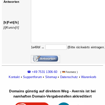
Antworten
[b]Fett[/b]
[i]Kursiv[/i]
1e49bf →
(Bitte
rückw
ärts
eintragen.
☎ +49 7531 1306-60
(
Festnetz )
Kontakt
•
Supportforum
•
Sitemap
•
Datenschutz
•
Warenkorb
Domains günstig auf direktem Weg - Avernis ist bei
namhaften Domain-Vergabestellen akkreditiert