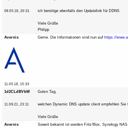
ich benötige ebenfalls den Updatelink für DDNS.
09.05.18, 20:31
Viele Grüße
Philipp
Avernis
Gerne. Die Informationen sind nun auf
https://www.a
11.05.18, 15:33
1d2CLdBVbW
Guten Tag,
welchen Dynamic DNS update client empfehlen Sie 
11.09.21, 23:11
Viele Grüße
Avernis
Soweit bekannt ist werden Fritz!Box, Synology NAS 