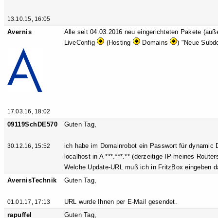
13.10.15, 16:05
Avernis
Alle seit 04.03.2016 neu eingerichteten Pakete (auß
LiveConfig
(Hosting
Domains
) "Neue Subd
17.03.16, 18:02
09119SchDE570
Guten Tag,
ich habe im Domainrobot ein Passwort für dynamic DN
30.12.16, 15:52
localhost in A ***.***.** (derzeitige IP meines Routers
Welche Update-URL muß ich in FritzBox eingeben d
AvernisTechnik
Guten Tag,
URL wurde Ihnen per E-Mail gesendet.
01.01.17, 17:13
rapuffel
Guten Tag,