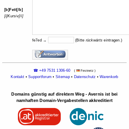
[b]Fett[/b]
[i]Kursiv[/i]
fe7ed →
(Bitte
rückw
ärts
eintragen.)
☎ +49 7531 1306-60
(
Festnetz )
Kontakt
•
Supportforum
•
Sitemap
•
Datenschutz
•
Warenkorb
Domains günstig auf direktem Weg - Avernis ist bei
namhaften Domain-Vergabestellen akkreditiert