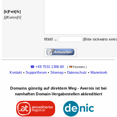
[b]Fett[/b]
[i]Kursiv[/i]
f93d0 →
(Bitte
rückw
ärts
eintr
☎ +49 7531 1306-60
(
Festnetz )
Kontakt
•
Supportforum
•
Sitemap
•
Datenschutz
•
Warenkorb
Domains günstig auf direktem Weg - Avernis ist bei
namhaften Domain-Vergabestellen akkreditiert