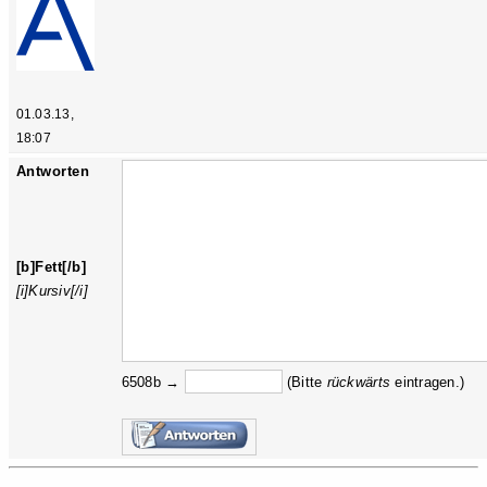
01.03.13,
18:07
Antworten
[b]Fett[/b]
[i]Kursiv[/i]
6508b →
(Bitte
rückw
ärts
eintragen.)