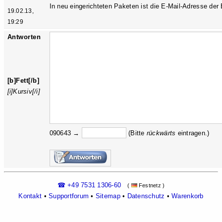
In neu eingerichteten Paketen ist die E-Mail-Adresse de
19.02.13,
19:29
Antworten
[b]Fett[/b]
[i]Kursiv[/i]
090643 →
(Bitte
rückw
ärts
eintragen.)
☎ +49 7531 1306-60
(
Festnetz )
Kontakt
•
Supportforum
•
Sitemap
•
Datenschutz
•
Warenkorb