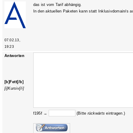
das ist vom Tarif abhängig.
In den aktuellen Paketen kann statt Inklusivdomain/s 
07.02.13,
19:23
Antworten
[b]Fett[/b]
[i]Kursiv[/i]
f195f →
(Bitte
rückw
ärts
eintragen.)