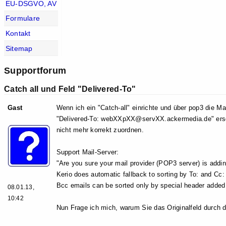
EU-DSGVO, AV
Formulare
Kontakt
Sitemap
Supportforum
Catch all und Feld "Delivered-To"
Gast
Wenn ich ein "Catch-all" einrichte und über pop3 die Ma
"Delivered-To: webXXpXX@servXX.ackermedia.de" erset
nicht mehr korrekt zuordnen.
Support Mail-Server:
"Are you sure your mail provider (POP3 server) is addin
Kerio does automatic fallback to sorting by To: and Cc: 
Bcc emails can be sorted only by special header added
08.01.13,
10:42
Nun Frage ich mich, warum Sie das Originalfeld durch