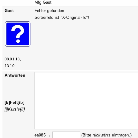
Mfg Gast
Gast
Fehler gefunden:
Sortierfeld ist "X-Original-To"!
08.01.13,
13:10
Antworten
[b]Fett[/b]
[i]Kursiv[/i]
ea985 →
(Bitte
rückw
ärts
eintragen.)