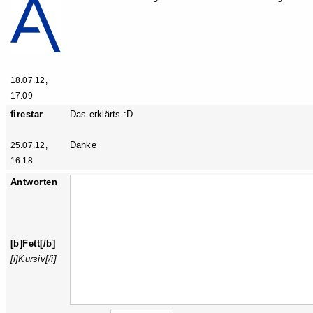
18.07.12,
17:09
firestar
Das erklärts :D
Danke
25.07.12,
16:18
Antworten
[b]Fett[/b]
[i]Kursiv[/i]