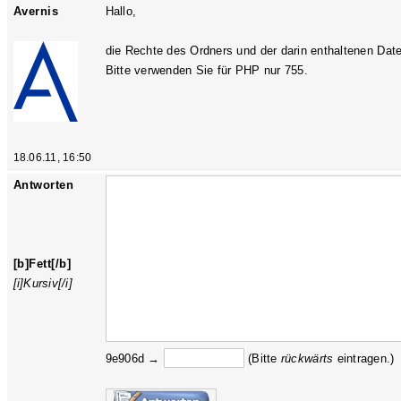
Avernis
Hallo,
die Rechte des Ordners und der darin enthaltenen Date
Bitte verwenden Sie für PHP nur 755.
18.06.11, 16:50
Antworten
[b]Fett[/b]
[i]Kursiv[/i]
9e906d →
(Bitte
rückw
ärts
eintragen.)