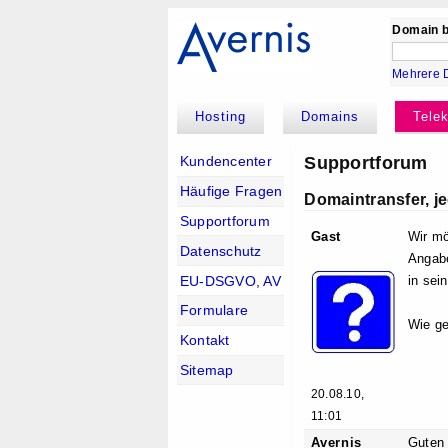
Domain b
Mehrere 
Hosting
Domains
Tele
Supportforum
Kundencenter
Häufige Fragen
Domaintransfer, j
Supportforum
Gast
Wir mö
Datenschutz
Angabe
EU-DSGVO, AV
in sei
Formulare
Wie ge
Kontakt
Sitemap
20.08.10,
11:01
Avernis
Guten 