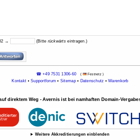
b02 →
(Bitte
rückw
ärts
eintragen.)
☎ +49 7531 1306-60
(
Festnetz )
Kontakt
•
Supportforum
•
Sitemap
•
Datenschutz
•
Warenkorb
uf direktem Weg - Avernis ist bei namhaften Domain-Vergabest
Weitere Akkreditierungen einblenden