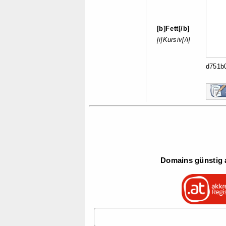
[b]Fett[/b]
[i]Kursiv[/i]
d751
Domains günstig a