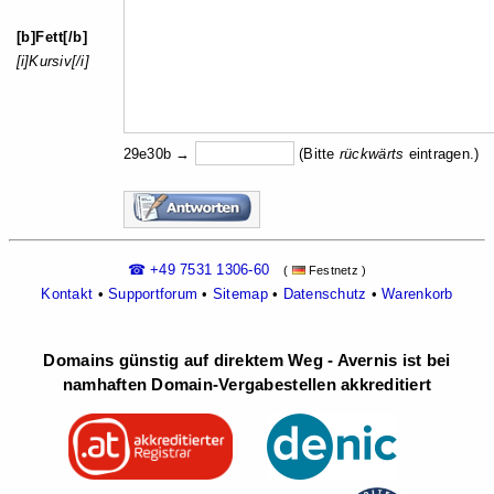
[b]Fett[/b]
[i]Kursiv[/i]
29e30b →
(Bitte
rückw
ärts
eintragen.)
☎ +49 7531 1306-60
(
Festnetz )
Kontakt
•
Supportforum
•
Sitemap
•
Datenschutz
•
Warenkorb
Domains günstig auf direktem Weg - Avernis ist bei
namhaften Domain-Vergabestellen akkreditiert