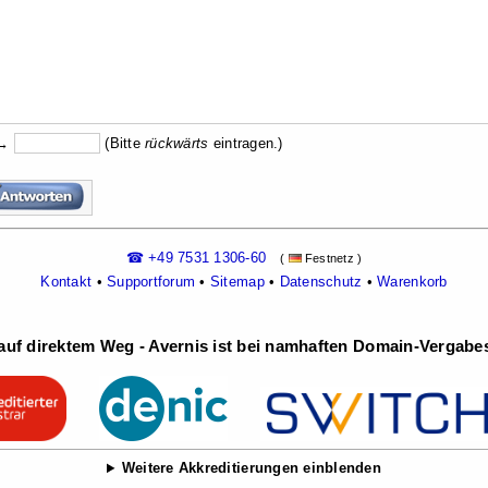
 →
(Bitte
rückw
ärts
eintragen.)
☎ +49 7531 1306-60
(
Festnetz )
Kontakt
•
Supportforum
•
Sitemap
•
Datenschutz
•
Warenkorb
uf direktem Weg - Avernis ist bei namhaften Domain-Vergabest
Weitere Akkreditierungen einblenden