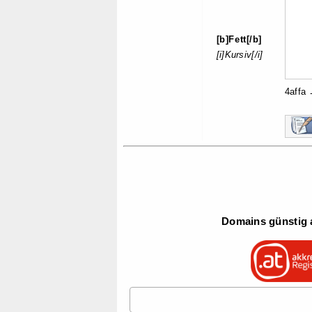
[b]Fett[/b]
[i]Kursiv[/i]
4affa
Domains günstig a