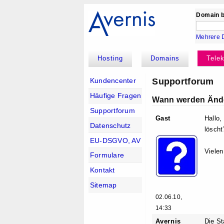
Domain b
Mehrere 
Hosting
Domains
Tele
Supportforum
Kundencenter
Häufige Fragen
Wann werden Ände
Supportforum
Gast
Hallo,
Datenschutz
löscht
EU-DSGVO, AV
Vielen
Formulare
Kontakt
Sitemap
02.06.10,
14:33
Avernis
Die St