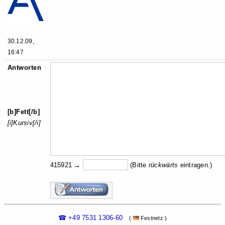
30.12.09,
16:47
Antworten
[b]Fett[/b]
[i]Kursiv[/i]
415921 →
(Bitte
rückw
ärts
eintragen.)
☎ +49 7531 1306-60
(
Festnetz )