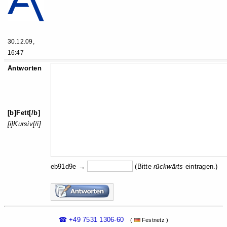
30.12.09,
16:47
Antworten
[b]Fett[/b]
[i]Kursiv[/i]
eb91d9e →
(Bitte
rückw
ärts
eintragen.)
☎ +49 7531 1306-60
(
Festnetz )