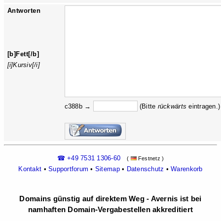
Antworten
[b]Fett[/b]
[i]Kursiv[/i]
c388b →
(Bitte
rückw
ärts
eintragen.)
☎ +49 7531 1306-60
(
Festnetz )
Kontakt
•
Supportforum
•
Sitemap
•
Datenschutz
•
Warenkorb
Domains günstig auf direktem Weg - Avernis ist bei
namhaften Domain-Vergabestellen akkreditiert