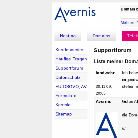
Domain b
Mehrere 
Hosting
Domains
Tele
Supportforum
Kundencenter
Häufige Fragen
Liste meiner Dom
Supportforum
landwehr
Ich habe
Datenschutz
nirgendw
EU-DSGVO, AV
stehen n
30.11.09,
20:05
Formulare
Avernis
Guten A
Kontakt
Sitemap
die Doma
///