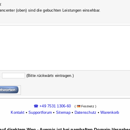
:
ncenter (oben) sind die gebuchten Leistungen einsehbar.
→
(Bitte
rückw
ärts
eintragen.)
☎ +49 7531 1306-60
(
Festnetz )
Kontakt
•
Supportforum
•
Sitemap
•
Datenschutz
•
Warenkorb
uf direktem Weg - Avernis ist bei namhaften Domain-Vergabest