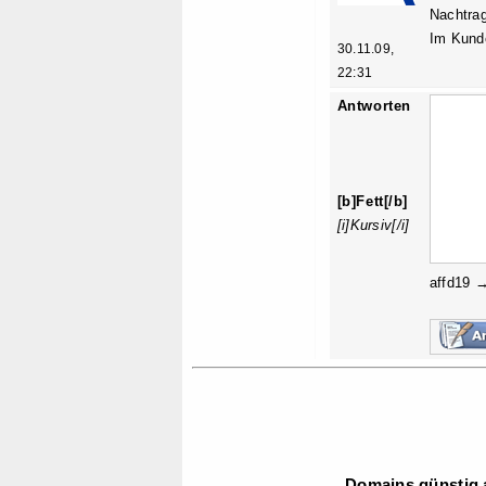
Nachtrag
Im Kunde
30.11.09,
22:31
Antworten
[b]Fett[/b]
[i]Kursiv[/i]
affd19 
Domains günstig a