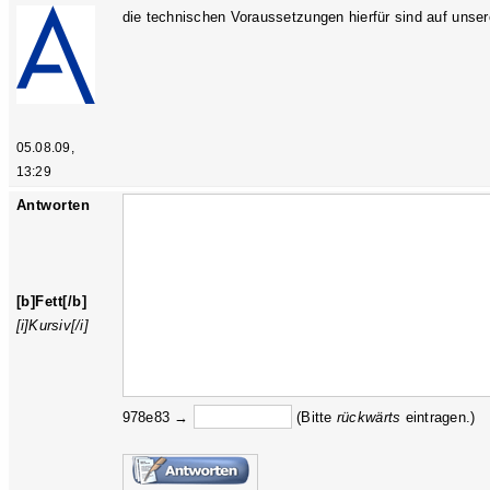
die technischen Voraussetzungen hierfür sind auf unse
05.08.09,
13:29
Antworten
[b]Fett[/b]
[i]Kursiv[/i]
978e83 →
(Bitte
rückw
ärts
eintragen.)