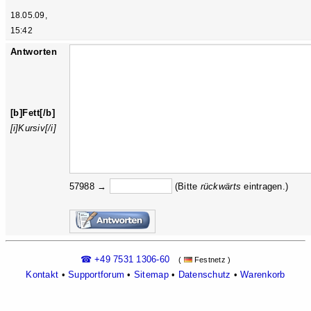
18.05.09,
15:42
Antworten
[b]Fett[/b]
[i]Kursiv[/i]
57988 →
(Bitte
rückw
ärts
eintragen.)
☎ +49 7531 1306-60
(
Festnetz )
Kontakt
•
Supportforum
•
Sitemap
•
Datenschutz
•
Warenkorb