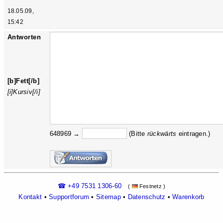
18.05.09,
15:42
Antworten
[b]Fett[/b]
[i]Kursiv[/i]
648969 →
(Bitte
rückw
ärts
eintragen.)
☎ +49 7531 1306-60
(
Festnetz )
Kontakt
•
Supportforum
•
Sitemap
•
Datenschutz
•
Warenkorb