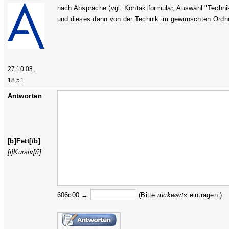
nach Absprache (vgl. Kontaktformular, Auswahl "Techni
und dieses dann von der Technik im gewünschten Ordne
27.10.08,
18:51
Antworten
[b]Fett[/b]
[i]Kursiv[/i]
606c00 →
(Bitte
rückw
ärts
eintragen.)