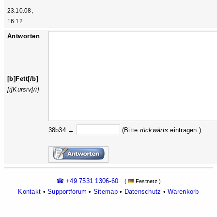
23.10.08,
16:12
Antworten
[b]Fett[/b]
[i]Kursiv[/i]
38b34 →
(Bitte
rückw
ärts
eintragen.)
☎ +49 7531 1306-60
(
Festnetz )
Kontakt
•
Supportforum
•
Sitemap
•
Datenschutz
•
Warenkorb