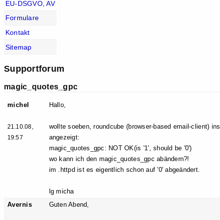
EU-DSGVO, AV
Formulare
Kontakt
Sitemap
Supportforum
magic_quotes_gpc
michel
Hallo,
wollte soeben, roundcube (browser-based email-client) ins
21.10.08,
angezeigt:
19:57
magic_quotes_gpc: NOT OK(is '1', should be '0')
wo kann ich den magic_quotes_gpc abändern?!
im .httpd ist es eigentlich schon auf '0' abgeändert.
lg micha
Avernis
Guten Abend,