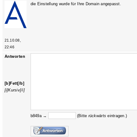
die Einstellung wurde für Ihre Domain angepasst.
21.10.08,
22:46
Antworten
[b]Fett[/b]
[i]Kursiv[/i]
b849a →
(Bitte
rückw
ärts
eintragen.)