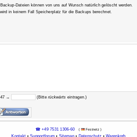
 Backup-Dateien können von uns auf Wunsch natürlich gelöscht werden.
wird in keinem Fall Speicherplatz für die Backups berechnet.
647 →
(Bitte
rückw
ärts
eintragen.)
☎ +49 7531 1306-60
(
Festnetz )
Kontakt
•
Supportforum
•
Sitemap
•
Datenschutz
•
Warenkorb