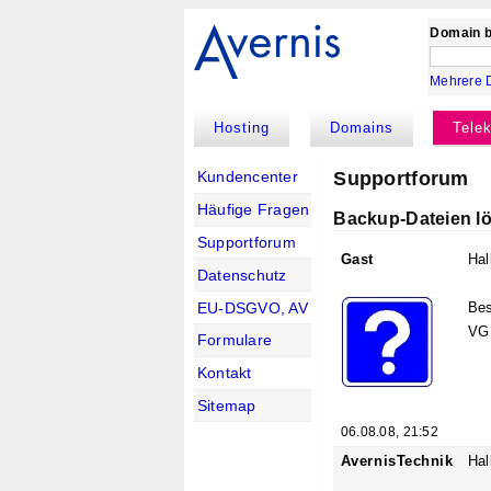
Domain b
Mehrere 
Hosting
Domains
Tele
Supportforum
Kundencenter
Häufige Fragen
Backup-Dateien l
Supportforum
Gast
Hal
Datenschutz
EU-DSGVO, AV
Bes
VG
Formulare
Kontakt
Sitemap
06.08.08, 21:52
AvernisTechnik
Hal