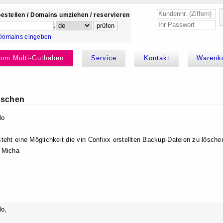
estellen / Domains umziehen / reservieren
.
Domains eingeben
kom Multi-Guthaben
Service
Kontakt
Warenk
öschen
lo
teht eine Möglichkeit die vin Confixx erstellten Backup-Dateien zu lösche
 Micha
lo,