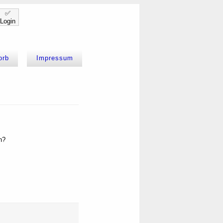
✅
Login
orb
Impressum
n?