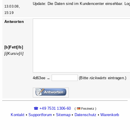
Update: Die Daten sind im Kundencenter einsehbar. Log
13.03.08,
15:19
Antworten
[b]Fett[/b]
[i]Kursiv[/i]
4d63ee →
(Bitte
rückw
ärts
eintragen.)
☎ +49 7531 1306-60
(
Festnetz )
Kontakt
•
Supportforum
•
Sitemap
•
Datenschutz
•
Warenkorb