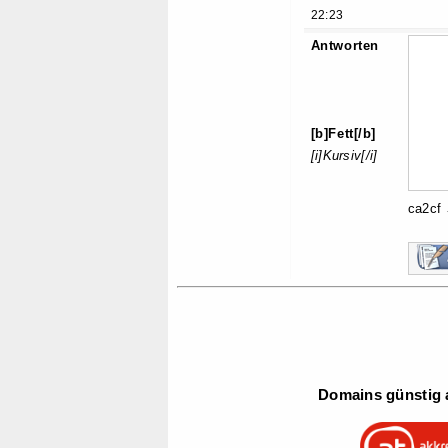
22:23
Antworten
[b]Fett[/b]
[i]Kursiv[/i]
ca2cf
Domains günstig a