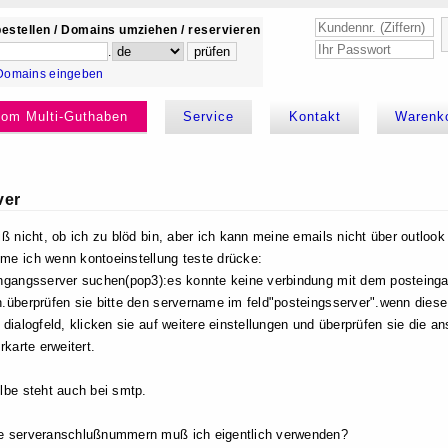
estellen / Domains umziehen / reservieren
.
Domains eingeben
kom Multi-Guthaben
Service
Kontakt
Warenk
ver
iß nicht, ob ich zu blöd bin, aber ich kann meine emails nicht über outloo
e ich wenn kontoeinstellung teste drücke:
ngangsserver suchen(pop3):es konnte keine verbindung mit dem posteinga
.überprüfen sie bitte den servername im feld"posteingsserver".wenn diese i
 dialogfeld, klicken sie auf weitere einstellungen und überprüfen sie die an
rkarte erweitert.
lbe steht auch bei smtp.
e serveranschlußnummern muß ich eigentlich verwenden?