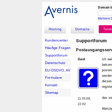
Domain b
Mehrere 
Hosting
Domains
Tele
Supportforum
Kundencenter
Häufige Fragen
Postausgangsser
Supportforum
Gast
ich we
Datenschutz
bekomm
EU-DSGVO, AV
postei
werden
Formulare
dieses
Kontakt
registe
Sitemap
das se
11.03.08,
22:02
Welch