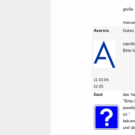
grüße
manue
Avernis
Guten
sämtli
Bitte 
11.03.08,
22:05
Gast
das ha
"Bitte
jeweil
ist."
bekomm
und üb