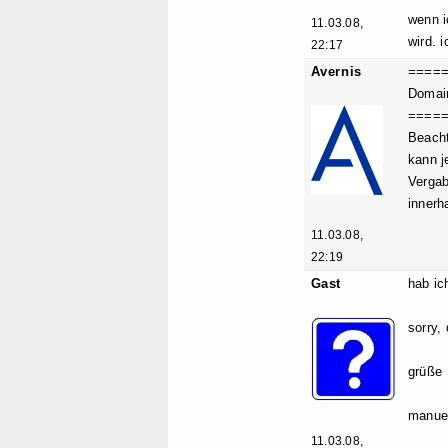
wenn i
11.03.08,
wird. 
22:17
Avernis
====
Domain
====
Beacht
kann j
Vergab
innerh
11.03.08,
22:19
Gast
hab ic
sorry,
grüße
manue
11.03.08,