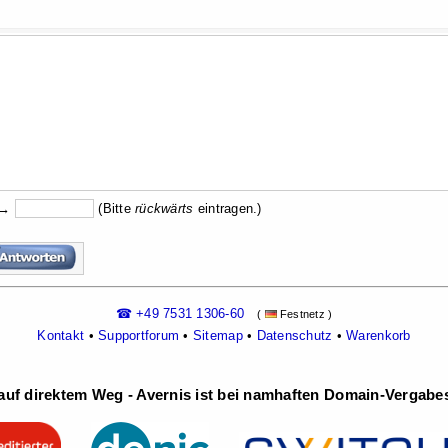
 →
(Bitte
rückw
ärts
eintragen.)
☎ +49 7531 1306-60
(
Festnetz )
Kontakt
•
Supportforum
•
Sitemap
•
Datenschutz
•
Warenkorb
uf direktem Weg - Avernis ist bei namhaften Domain-Vergabest