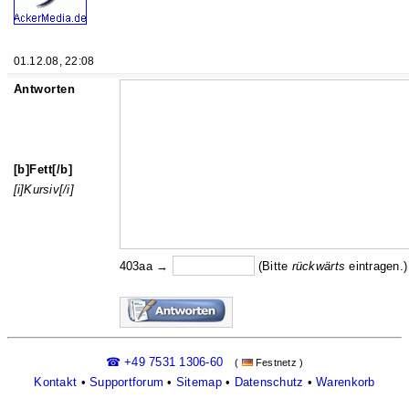
01.12.08, 22:08
Antworten
[b]Fett[/b]
[i]Kursiv[/i]
403aa →
(Bitte
rückw
ärts
eintragen.)
☎ +49 7531 1306-60
(
Festnetz )
Kontakt
•
Supportforum
•
Sitemap
•
Datenschutz
•
Warenkorb