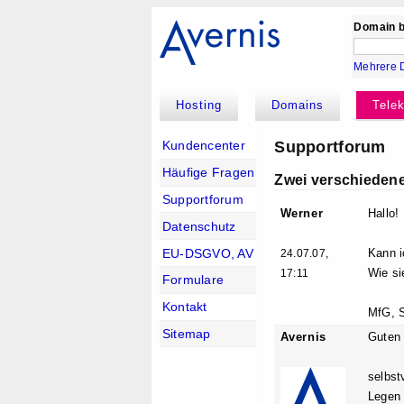
Domain b
Mehrere 
Hosting
Domains
Tele
Supportforum
Kundencenter
Häufige Fragen
Zwei verschiedene
Supportforum
Werner
Hallo!
Datenschutz
EU-DSGVO, AV
Kann i
24.07.07,
Wie si
17:11
Formulare
Kontakt
MfG, 
Sitemap
Avernis
Guten 
selbst
Legen 