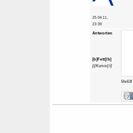
25.04.11,
23:39
Antworten
[b]Fett[/b]
[i]Kursiv[/i]
5fe63