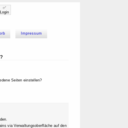
✅
Login
orb
Impressum
t?
edene Seiten einstellen?
rden.
ains via Verwaltungsoberfläche auf den