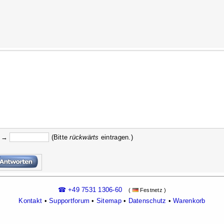
f →
(Bitte
rückw
ärts
eintragen.)
☎ +49 7531 1306-60
(
Festnetz )
Kontakt
•
Supportforum
•
Sitemap
•
Datenschutz
•
Warenkorb