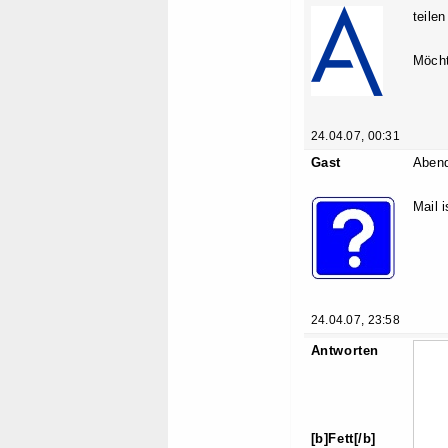
teile
Möcht
24.04.07, 00:31
Gast
Aben
Mail i
24.04.07, 23:58
Antworten
[b]Fett[/b]