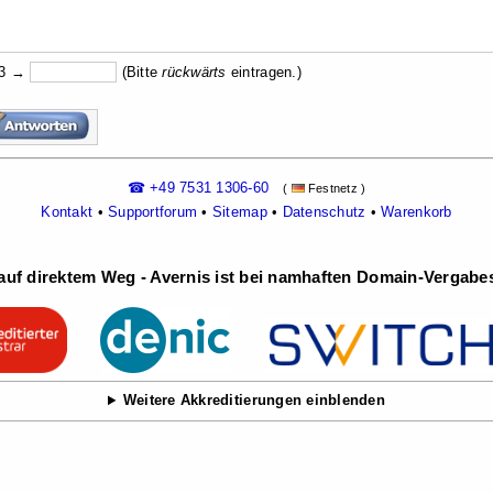
43 →
(Bitte
rückw
ärts
eintragen.)
☎ +49 7531 1306-60
(
Festnetz )
Kontakt
•
Supportforum
•
Sitemap
•
Datenschutz
•
Warenkorb
uf direktem Weg - Avernis ist bei namhaften Domain-Vergabest
Weitere Akkreditierungen einblenden