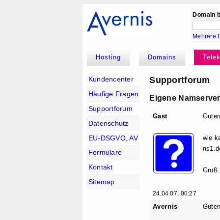
Domain b
Mehrere 
Hosting
Domains
Tele
Supportforum
Kundencenter
Häufige Fragen
Eigene Namserver 
Supportforum
Gast
Guten
Datenschutz
EU-DSGVO, AV
wie k
ns1.d
Formulare
Kontakt
Gruß
Sitemap
24.04.07, 00:27
Avernis
Guten