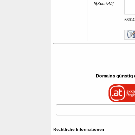
[i]Kursiv[/i]
53f0
Domains günstig a
Rechtliche Informationen