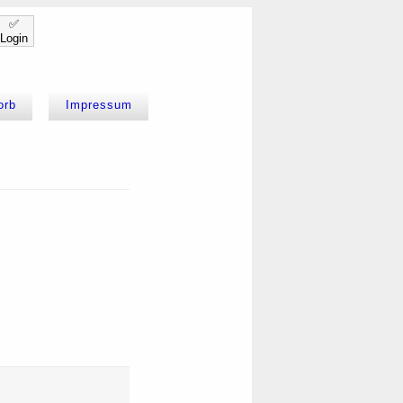
✅
Login
orb
Impressum