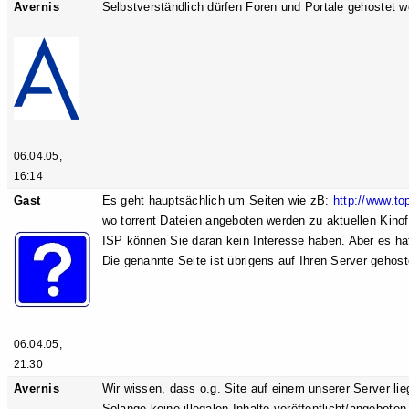
Avernis
Selbstverständlich dürfen Foren und Portale gehostet w
06.04.05,
16:14
Gast
Es geht hauptsächlich um Seiten wie zB:
http://www.to
wo torrent Dateien angeboten werden zu aktuellen Kinofi
ISP können Sie daran kein Interesse haben. Aber es hatt
Die genannte Seite ist übrigens auf Ihren Server gehoste
06.04.05,
21:30
Avernis
Wir wissen, dass o.g. Site auf einem unserer Server lie
Solange keine illegalen Inhalte veröffentlicht/angebote