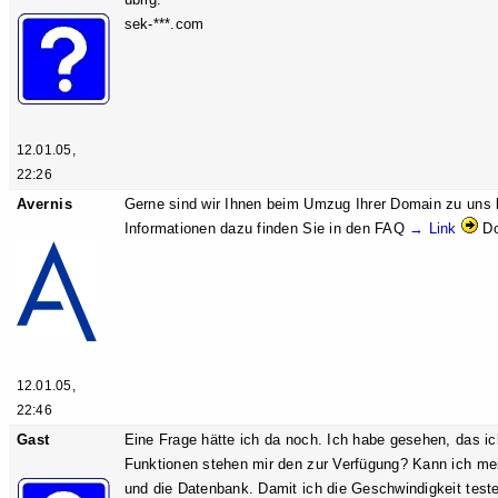
sek-***.com
12.01.05,
22:26
Avernis
Gerne sind wir Ihnen beim Umzug Ihrer Domain zu uns be
Informationen dazu finden Sie in den FAQ
→ Link
Do
12.01.05,
22:46
Gast
Eine Frage hätte ich da noch. Ich habe gesehen, das ic
Funktionen stehen mir den zur Verfügung? Kann ich mei
und die Datenbank. Damit ich die Geschwindigkeit test