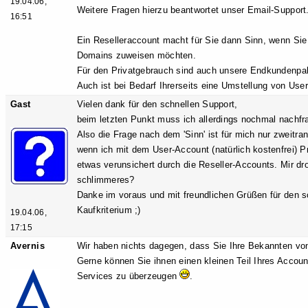
19.04.06,
Weitere Fragen hierzu beantwortet unser Email-Support
16:51
Ein Reselleraccount macht für Sie dann Sinn, wenn Si
Domains zuweisen möchten.
Für den Privatgebrauch sind auch unsere Endkundenpak
Auch ist bei Bedarf Ihrerseits eine Umstellung von Use
Gast
Vielen dank für den schnellen Support,
beim letzten Punkt muss ich allerdings nochmal nachfr
Also die Frage nach dem 'Sinn' ist für mich nur zweitra
wenn ich mit dem User-Account (natürlich kostenfrei) Pr
etwas verunsichert durch die Reseller-Accounts. Mir dr
schlimmeres?
Danke im voraus und mit freundlichen Grüßen für den sc
Kaufkriterium ;)
19.04.06,
17:15
Avernis
Wir haben nichts dagegen, dass Sie Ihre Bekannten vo
Gerne können Sie ihnen einen kleinen Teil Ihres Accoun
Services zu überzeugen
.