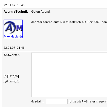
22.01.07, 16:43
AvernisTechnik
Guten Abend,
der Mailserver läuft nun zusätzlich auf Port 587, da
22.01.07, 21:46
Antworten
[b]Fett[/b]
[i]Kursiv[/i]
4c2daf →
(Bitte
rückw
ärts
eintragen.