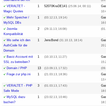
VERALTET -
1
52070KraDE141
Ga
(25.06.14, 00:11)
Magic Quotes
10:
Mehr Speicher /
1
Ga
(03.12.13, 19:14)
MySQL DBs
16:
Joomla-
2
(29.11.13, 16:08)
(01
Kompatibilität
Wo sehe ich den
1
JensBond
Ga
(31.10.13, 18:14)
AuthCode für die
20:
Domain
Basic-Account mit
1
Ga
(10.10.13, 11:27)
SSL zu betreiben?
15:
Domain / PHP
13
(13.09.13, 17:32)
(09
Frage zur php.ini
1
Ga
(21.03.13, 18:36)
13:
VERALTET - PHP
3
Ga
(01.03.13, 17:43)
Safe Mode
18:
MySQL dazu
1
Ga
(23.02.13, 10:46)
buchen?
18: