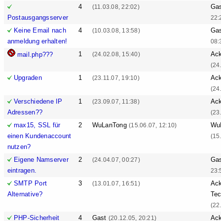
4
Ga
(11.03.08, 22:02)
Postausgangsserver
22:
Keine Email nach
4
Ga
(10.03.08, 13:58)
anmeldung erhalten!
08:
1
Ack
mail.php???
(24.02.08, 15:40)
(24
Upgraden
1
Ack
(23.11.07, 19:10)
(24
Verschiedene IP
1
Ack
(23.09.07, 11:38)
Adressen??
(23
max15, SSL für
2
WuLanTong
Wu
(15.06.07, 12:10)
einen Kundenaccount
(15
nutzen?
Eigene Namserver
2
Ga
(24.04.07, 00:27)
eintragen.
23:
SMTP Port
3
Ack
(13.01.07, 16:51)
Alternative?
Tec
(22
PHP-Sicherheit
4
Gast
Ack
(20.12.05, 20:21)