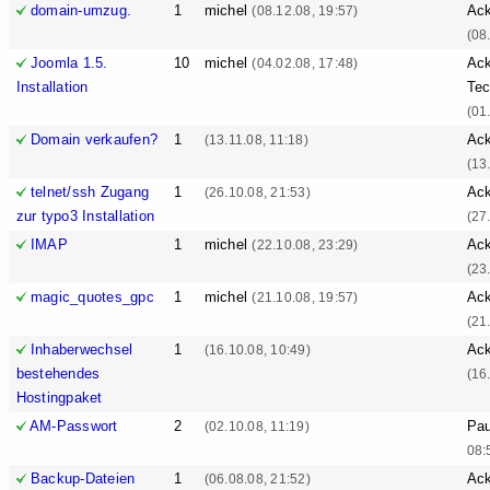
domain-umzug.
1
michel
Ack
(08.12.08, 19:57)
(08
Joomla 1.5.
10
michel
Ack
(04.02.08, 17:48)
Installation
Tec
(01
Domain verkaufen?
1
Ack
(13.11.08, 11:18)
(13
telnet/ssh Zugang
1
Ack
(26.10.08, 21:53)
zur typo3 Installation
(27
IMAP
1
michel
Ack
(22.10.08, 23:29)
(23
magic_quotes_gpc
1
michel
Ack
(21.10.08, 19:57)
(21
Inhaberwechsel
1
Ack
(16.10.08, 10:49)
bestehendes
(16
Hostingpaket
AM-Passwort
2
Pa
(02.10.08, 11:19)
08:
Backup-Dateien
1
Ack
(06.08.08, 21:52)