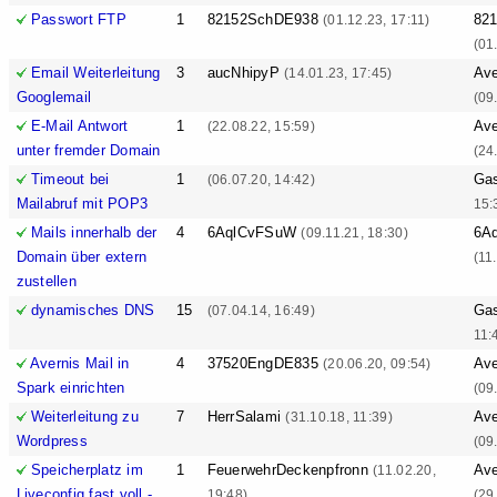
Passwort FTP
1
82152SchDE938
82
(01.12.23, 17:11)
(01
Email Weiterleitung
3
aucNhipyP
Ave
(14.01.23, 17:45)
Googlemail
(09
E-Mail Antwort
1
Ave
(22.08.22, 15:59)
unter fremder Domain
(24
Timeout bei
1
Ga
(06.07.20, 14:42)
Mailabruf mit POP3
15:
Mails innerhalb der
4
6AqlCvFSuW
6A
(09.11.21, 18:30)
Domain über extern
(11
zustellen
dynamisches DNS
15
Ga
(07.04.14, 16:49)
11:
Avernis Mail in
4
37520EngDE835
Ave
(20.06.20, 09:54)
Spark einrichten
(09
Weiterleitung zu
7
HerrSalami
Ave
(31.10.18, 11:39)
Wordpress
(09
Speicherplatz im
1
FeuerwehrDeckenpfronn
Ave
(11.02.20,
Liveconfig fast voll -
19:48)
(29