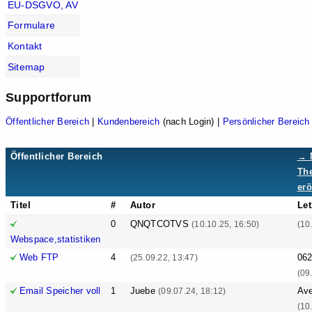
EU-DSGVO, AV
Formulare
Kontakt
Sitemap
Supportforum
Öffentlicher Bereich
|
Kundenbereich
(nach Login) |
Persönlicher Bereich
Öffentlicher Bereich
→ 
Th
erö
Titel
#
Autor
Let
0
QNQTCOTVS
(10.10.25, 16:50)
(10
Webspace,statistiken
Web FTP
4
06
(25.09.22, 13:47)
(09
Email Speicher voll
1
Juebe
Ave
(09.07.24, 18:12)
(10