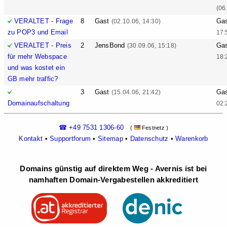
(06
VERALTET - Frage
8
Gast
Ga
(02.10.06, 14:30)
zu POP3 und Email
17:
VERALTET - Preis
2
JensBond
Ga
(30.09.06, 15:18)
für mehr Webspace
18:
und was kostet ein
GB mehr traffic?
3
Gast
Ga
(15.04.06, 21:42)
Domainaufschaltung
02:
☎ +49 7531 1306-60
(
Festnetz )
Kontakt
•
Supportforum
•
Sitemap
•
Datenschutz
•
Warenkorb
Domains günstig auf direktem Weg - Avernis ist bei
namhaften Domain-Vergabestellen akkreditiert