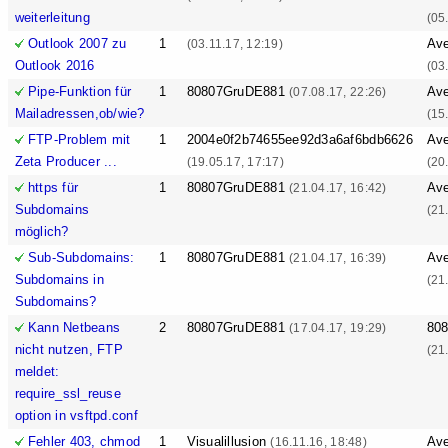
weiterleitung
(05
Outlook 2007 zu
1
Ave
(03.11.17, 12:19)
Outlook 2016
(03
Pipe-Funktion für
1
80807GruDE881
Ave
(07.08.17, 22:26)
Mailadressen,ob/wie?
(15
FTP-Problem mit
1
2004e0f2b74655ee92d3a6af6bdb6626
Ave
Zeta Producer ...
(19.05.17, 17:17)
(20
https für
1
80807GruDE881
Ave
(21.04.17, 16:42)
Subdomains
(21
möglich?
Sub-Subdomains:
1
80807GruDE881
Ave
(21.04.17, 16:39)
Subdomains in
(21
Subdomains?
Kann Netbeans
2
80807GruDE881
80
(17.04.17, 19:29)
nicht nutzen, FTP
(21
meldet:
require_ssl_reuse
option in vsftpd.conf
Fehler 403, chmod
1
Visualillusion
Ave
(16.11.16, 18:48)