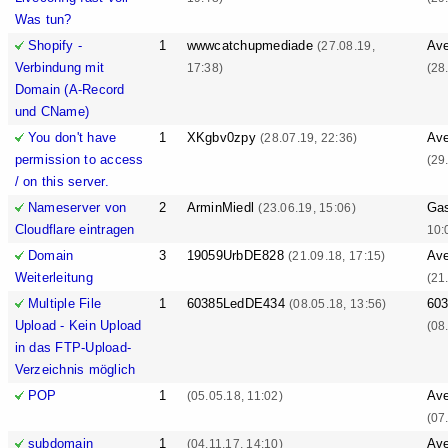
Was tun?
Shopify -
1
wwwcatchupmediade
Ave
(27.08.19,
Verbindung mit
17:38)
(28
Domain (A-Record
und CName)
You don't have
1
XKgbv0zpy
Ave
(28.07.19, 22:36)
permission to access
(29
/ on this server.
Nameserver von
2
ArminMiedl
Ga
(23.06.19, 15:06)
Cloudflare eintragen
10:
Domain
3
19059UrbDE828
Ave
(21.09.18, 17:15)
Weiterleitung
(21
Multiple File
1
60385LedDE434
60
(08.05.18, 13:56)
Upload - Kein Upload
(08
in das FTP-Upload-
Verzeichnis möglich
POP
1
Ave
(05.05.18, 11:02)
(07
subdomain
1
Ave
(04.11.17, 14:10)