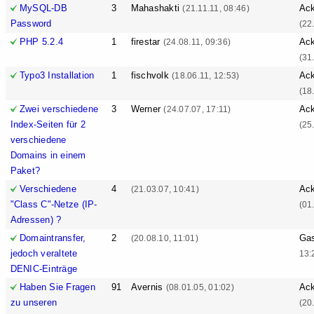
MySQL-DB
3
Mahashakti
Ack
(21.11.11, 08:46)
Password
(22
PHP 5.2.4
1
firestar
Ack
(24.08.11, 09:36)
(31
Typo3 Installation
1
fischvolk
Ack
(18.06.11, 12:53)
(18
Zwei verschiedene
3
Werner
Ack
(24.07.07, 17:11)
Index-Seiten für 2
(25
verschiedene
Domains in einem
Paket?
Verschiedene
4
Ack
(21.03.07, 10:41)
"Class C"-Netze (IP-
(01
Adressen) ?
Domaintransfer,
2
Ga
(20.08.10, 11:01)
jedoch veraltete
13:
DENIC-Einträge
Haben Sie Fragen
91
Avernis
Ack
(08.01.05, 01:02)
zu unseren
(20