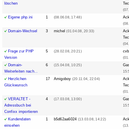
löschen
Tec
(07
Eigene php.ini
1
Ack
(08.06.08, 17:48)
(08
Domain-Wechsel
3
michel
Ack
(01.04.08, 20:33)
Tec
(04
Frage zur PHP
5
cv
(28.02.08, 20:21)
Version
(01
Domain-
6
Ga
(15.04.08, 10:25)
Weiterleiten nach...
15:
Herzlichen
17
Amigoboy
Ack
(20.11.04, 22:04)
Glückwunsch
Tec
(01
VERALTET -
4
Ga
(17.03.08, 13:00)
Adressbuch bei
15:
Confixx importieren
Kundendaten
1
b5d62aa6024
Ack
(13.03.08, 14:22)
einsehen
(13