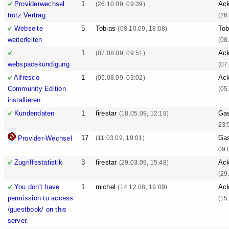
Providerwechsel
1
Ack
(26.10.09, 09:39)
trotz Vertrag
(26
Webseite
5
Tobias
Tob
(08.10.09, 18:08)
weiterleiten
(08
1
Ack
(07.08.09, 09:51)
webspacekündigung
(07
Alfresco
1
Ack
(05.08.09, 03:02)
Community Edition
(05
installieren
Kundendaten
1
firestar
Ga
(18.05.09, 12:18)
23:
17
Ga
Provider-Wechsel
(11.03.09, 19:01)
09:
Zugriffsstatistik
3
firestar
Ack
(29.03.09, 15:48)
(29
You don't have
1
michel
Ack
(14.12.08, 19:09)
permission to access
(15
/guestbook/ on this
server.