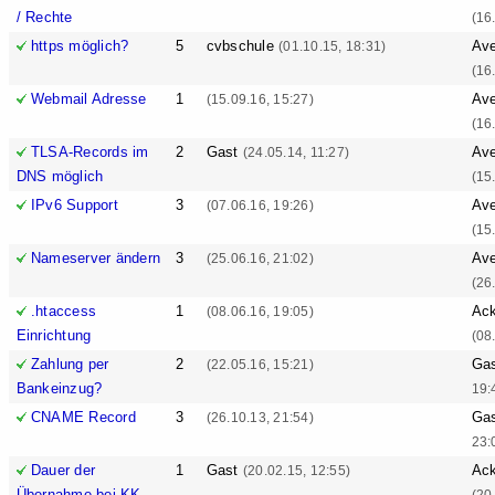
/ Rechte
(16
https möglich?
5
cvbschule
Ave
(01.10.15, 18:31)
(16
Webmail Adresse
1
Ave
(15.09.16, 15:27)
(16
TLSA-Records im
2
Gast
Ave
(24.05.14, 11:27)
DNS möglich
(15
IPv6 Support
3
Ave
(07.06.16, 19:26)
(15
Nameserver ändern
3
Ave
(25.06.16, 21:02)
(26
.htaccess
1
Ack
(08.06.16, 19:05)
Einrichtung
(08
Zahlung per
2
Ga
(22.05.16, 15:21)
Bankeinzug?
19:
CNAME Record
3
Ga
(26.10.13, 21:54)
23:
Dauer der
1
Gast
Ack
(20.02.15, 12:55)
Übernahme bei KK
(20