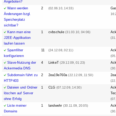
Angeboten?
Wann werden
2
Ga
(02.06.10, 14:33)
Änderungen bzgl.
16:
Speicherplatz
sichtbar?
Kann man eine
1
cvbschule
Ack
(31.03.10, 04:06)
J2EE-Applikation
(31
laufen lassen
Spamfilter
11
Ack
(24.12.08, 02:11)
konfigurieren
(05
Slave-Nutzung der
4
LinkeT
Ack
(29.12.09, 01:23)
Ackermedia DNS
(30
Subdomain führt zu
2
2ea19e760a
2e
(22.12.09, 11:50)
HTTP403
(22
Dateien und Ordner
1
CLG
Ack
(07.12.09, 14:30)
löschen auf Server
Tec
ohne Erfolg
(07
Liste meiner
1
landwehr
Ack
(30.11.09, 20:05)
Domains
(30