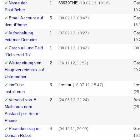
Name der
1
53639THE
Ga
(19.02.13, 19:16)
Postfächer
19:
Email Account auf
5
Ga
(08.02.13, 08:47)
dem iPhone
16:
Aufschaltung
1
Ga
(07.02.13, 18:27)
externer Domains
19:
Catch all und Feld
1
(08.01.13, 10:42)
(08
"Delivered-To"
Weiterleitung von
2
Ga
(16.11.12, 11:52)
Hauptverzeichnis auf
20:
Unterordner
ionCube
3
firestar
fire
(18.07.12, 15:47)
installieren
(25
Versand von E-
2
Ack
(24.06.12, 21:24)
Mails aus dem
(25
Ausland per Smart
Phone
Recordeintrag im
4
Ga
(04.12.11, 20:09)
Domain-Robot
19: