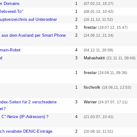
er Domains
1
(07.02.13, 18:27)
Delivered-To"
1
(08.01.13, 10:42)
auptverzeichnis auf Unterordner
2
(16.11.12, 11:52)
3
firestar
(18.07.12, 15:47)
s aus dem Ausland per Smart Phone
2
(24.06.12, 21:24)
omain-Robot
4
(04.12.11, 20:09)
d
3
Mahashakti
(21.11.11, 08:46)
1
firestar
(24.08.11, 09:36)
1
fischvolk
(18.06.11, 12:53)
ndex-Seiten für 2 verschiedene
3
Werner
(24.07.07, 17:11)
et?
 C"-Netze (IP-Adressen) ?
4
(21.03.07, 10:41)
och veraltete DENIC-Einträge
2
(20.08.10, 11:01)