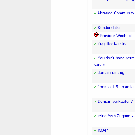
Alfresco Community E
Kundendaten
Provider-Wechsel
Zugriffsstatistik
You don't have perm
server.
domain-umzug.
Joomla 1.5. Installat
Domain verkaufen?
telnet/ssh Zugang zu
IMAP