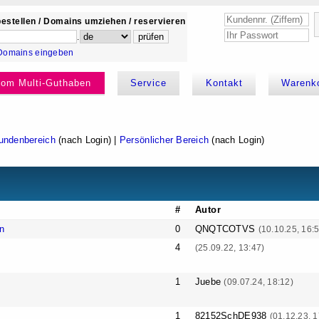
estellen / Domains umziehen / reservieren
.
Domains eingeben
kom Multi-Guthaben
Service
Kontakt
Warenk
undenbereich
(nach Login) |
Persönlicher Bereich
(nach Login)
#
Autor
n
0
QNQTCOTVS
(10.10.25, 16:
4
(25.09.22, 13:47)
1
Juebe
(09.07.24, 18:12)
1
82152SchDE938
(01.12.23, 1