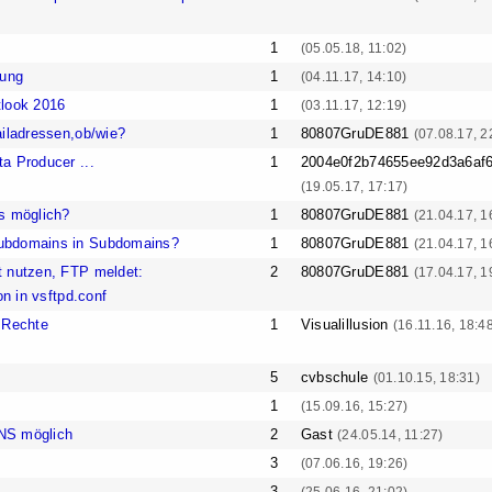
1
(05.05.18, 11:02)
tung
1
(04.11.17, 14:10)
tlook 2016
1
(03.11.17, 12:19)
ailadressen,ob/wie?
1
80807GruDE881
(07.08.17, 2
a Producer ...
1
2004e0f2b74655ee92d3a6af
(19.05.17, 17:17)
s möglich?
1
80807GruDE881
(21.04.17, 1
ubdomains in Subdomains?
1
80807GruDE881
(21.04.17, 1
 nutzen, FTP meldet:
2
80807GruDE881
(17.04.17, 1
on in vsftpd.conf
 Rechte
1
Visualillusion
(16.11.16, 18:4
5
cvbschule
(01.10.15, 18:31)
1
(15.09.16, 15:27)
NS möglich
2
Gast
(24.05.14, 11:27)
3
(07.06.16, 19:26)
3