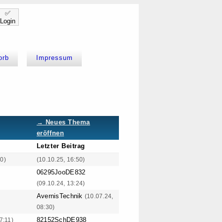
✅
Login
orb
Impressum
→ Neues Thema
eröffnen
Letzter Beitrag
50)
(10.10.25, 16:50)
06295JooDE832
(09.10.24, 13:24)
AvernisTechnik
(10.07.24,
08:30)
82152SchDE938
7:11)