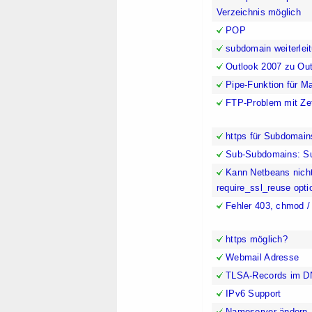
Verzeichnis möglich
POP
subdomain weiterlei
Outlook 2007 zu Ou
Pipe-Funktion für M
FTP-Problem mit Zet
https für Subdomain
Sub-Subdomains: S
Kann Netbeans nicht
require_ssl_reuse opti
Fehler 403, chmod /
https möglich?
Webmail Adresse
TLSA-Records im D
IPv6 Support
Nameserver ändern