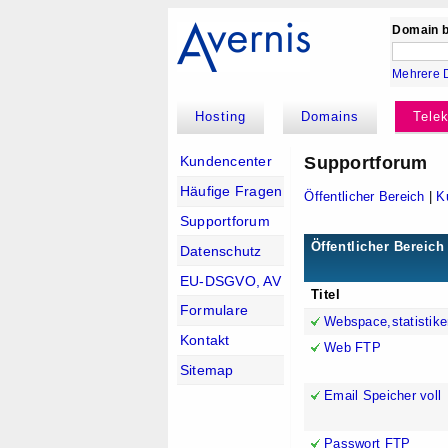
Domain b
Mehrere 
Hosting
Domains
Tele
Supportforum
Kundencenter
Häufige Fragen
Öffentlicher Bereich
|
K
Supportforum
Öffentlicher Bereich
Datenschutz
EU-DSGVO, AV
Titel
Formulare
Webspace,statistike
Kontakt
Web FTP
Sitemap
Email Speicher voll
Passwort FTP