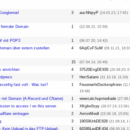
 Googlemail
3
aucNhipyP
(14.01.23, 17:45)
r fremder Domain
1
(22.08.22, 15:59)
uf mit POP3
1
(06.07.20, 14:42)
Domain über extern zustellen
4
6AqlCvFSuW
(09.11.21, 18:3
15
(07.04.14, 16:49)
k einrichten
4
37520EngDE835
(20.06.20, 0
rdpress
7
HerrSalami
(31.10.18, 11:39)
econfig fast voll - Was tun?
1
FeuerwehrDeckenpfronn
(11.
19:48)
ng mit Domain (A-Record und CName)
1
wwwcatchupmediade
(27.08.
ssion to access / on this server.
1
XKgbv0zpy
(28.07.19, 22:36)
dflare eintragen
2
ArminMiedl
(23.06.19, 15:06)
g
3
19059UrbDE828
(21.09.18, 1
 - Kein Upload in das FTP-Upload-
1
60385LedDE434
(08.05.18, 1