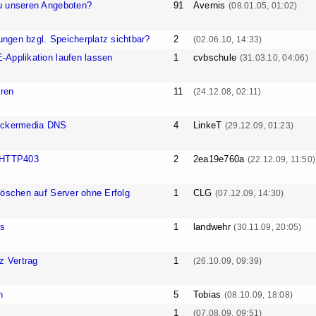
u unseren Angeboten?
91
Avernis
(08.01.05, 01:02)
gen bzgl. Speicherplatz sichtbar?
2
(02.06.10, 14:33)
Applikation laufen lassen
1
cvbschule
(31.03.10, 04:06)
eren
11
(24.12.08, 02:11)
Ackermedia DNS
4
LinkeT
(29.12.09, 01:23)
 HTTP403
2
2ea19e760a
(22.12.09, 11:50)
löschen auf Server ohne Erfolg
1
CLG
(07.12.09, 14:30)
ns
1
landwehr
(30.11.09, 20:05)
z Vertrag
1
(26.10.09, 09:39)
n
5
Tobias
(08.10.09, 18:08)
1
(07.08.09, 09:51)