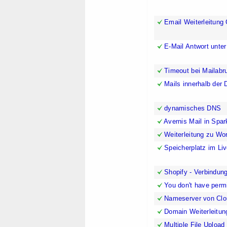
Email Weiterleitung
E-Mail Antwort unte
Timeout bei Mailabr
Mails innerhalb der 
dynamisches DNS
Avernis Mail in Spar
Weiterleitung zu Wo
Speicherplatz im Liv
Shopify - Verbindu
You don't have permi
Nameserver von Clou
Domain Weiterleitun
Multiple File Upload