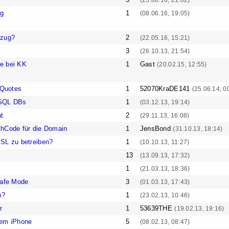
(25.06.16, 21:02)
ng
1
(08.06.16, 19:05)
nzug?
2
(22.05.16, 15:21)
3
(26.10.13, 21:54)
e bei KK
1
Gast
(20.02.15, 12:55)
Quotes
1
52070KraDE141
(25.06.14, 0
ySQL DBs
1
(03.12.13, 19:14)
ät
2
(29.11.13, 16:08)
thCode für die Domain
1
JensBond
(31.10.13, 18:14)
SL zu betreiben?
1
(10.10.13, 11:27)
13
(13.09.13, 17:32)
1
(21.03.13, 18:36)
afe Mode
3
(01.03.13, 17:43)
n?
1
(23.02.13, 10:46)
r
1
53639THE
(19.02.13, 19:16)
dem iPhone
5
(08.02.13, 08:47)