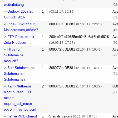
weiterleitung
(05
Outlook 2007 zu
1
Ave
(03.11.17, 12:19)
Outlook 2016
(03
Pipe-Funktion für
1
80807GruDE881
Ave
(07.08.17, 22:26)
Mailadressen,ob/wie?
(15
FTP-Problem mit
1
2004e0f2b74655ee92d3a6af6bdb6626
Ave
Zeta Producer ...
(19.05.17, 17:17)
(20
https für
1
80807GruDE881
Ave
(21.04.17, 16:42)
Subdomains
(21
möglich?
Sub-Subdomains:
1
80807GruDE881
Ave
(21.04.17, 16:39)
Subdomains in
(21
Subdomains?
Kann Netbeans
2
80807GruDE881
80
(17.04.17, 19:29)
nicht nutzen, FTP
(21
meldet:
require_ssl_reuse
option in vsftpd.conf
Fehler 403, chmod
1
Visualillusion
Ave
(16.11.16, 18:48)