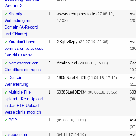
Was tun?
Shopify -
1
wwwcatchupmediade
Ave
(27.08.19,
Verbindung mit
17:38)
(28
Domain (A-Record
und CName)
You don't have
1
XKgbv0zpy
Ave
(28.07.19, 22:36)
permission to access
(29
/ on this server.
Nameserver von
2
ArminMiedl
Ga
(23.06.19, 15:06)
Cloudflare eintragen
10:
Domain
3
19059UrbDE828
Ave
(21.09.18, 17:15)
Weiterleitung
(21
Multiple File
1
60385LedDE434
60
(08.05.18, 13:56)
Upload - Kein Upload
(08
in das FTP-Upload-
Verzeichnis möglich
POP
1
Ave
(05.05.18, 11:02)
(07
subdomain
1
Ave
(04.11.17, 14:10)