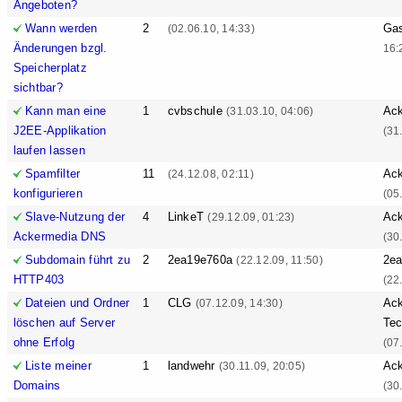
Angeboten?
Wann werden
2
Ga
(02.06.10, 14:33)
Änderungen bzgl.
16:
Speicherplatz
sichtbar?
Kann man eine
1
cvbschule
Ack
(31.03.10, 04:06)
J2EE-Applikation
(31
laufen lassen
Spamfilter
11
Ack
(24.12.08, 02:11)
konfigurieren
(05
Slave-Nutzung der
4
LinkeT
Ack
(29.12.09, 01:23)
Ackermedia DNS
(30
Subdomain führt zu
2
2ea19e760a
2e
(22.12.09, 11:50)
HTTP403
(22
Dateien und Ordner
1
CLG
Ack
(07.12.09, 14:30)
löschen auf Server
Tec
ohne Erfolg
(07
Liste meiner
1
landwehr
Ack
(30.11.09, 20:05)
Domains
(30