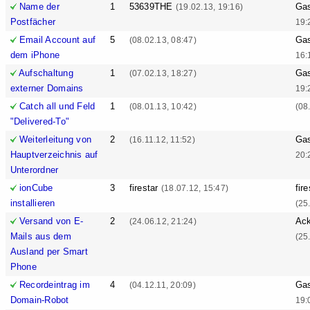
Name der
1
53639THE
Ga
(19.02.13, 19:16)
Postfächer
19:
Email Account auf
5
Ga
(08.02.13, 08:47)
dem iPhone
16:
Aufschaltung
1
Ga
(07.02.13, 18:27)
externer Domains
19:
Catch all und Feld
1
(08.01.13, 10:42)
(08
"Delivered-To"
Weiterleitung von
2
Ga
(16.11.12, 11:52)
Hauptverzeichnis auf
20:
Unterordner
ionCube
3
firestar
fire
(18.07.12, 15:47)
installieren
(25
Versand von E-
2
Ack
(24.06.12, 21:24)
Mails aus dem
(25
Ausland per Smart
Phone
Recordeintrag im
4
Ga
(04.12.11, 20:09)
Domain-Robot
19: