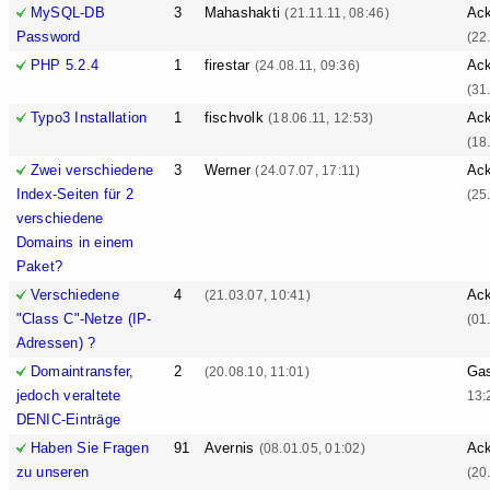
MySQL-DB
3
Mahashakti
Ack
(21.11.11, 08:46)
Password
(22
PHP 5.2.4
1
firestar
Ack
(24.08.11, 09:36)
(31
Typo3 Installation
1
fischvolk
Ack
(18.06.11, 12:53)
(18
Zwei verschiedene
3
Werner
Ack
(24.07.07, 17:11)
Index-Seiten für 2
(25
verschiedene
Domains in einem
Paket?
Verschiedene
4
Ack
(21.03.07, 10:41)
"Class C"-Netze (IP-
(01
Adressen) ?
Domaintransfer,
2
Ga
(20.08.10, 11:01)
jedoch veraltete
13:
DENIC-Einträge
Haben Sie Fragen
91
Avernis
Ack
(08.01.05, 01:02)
zu unseren
(20