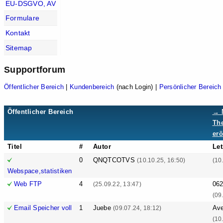
EU-DSGVO, AV
Formulare
Kontakt
Sitemap
Supportforum
Öffentlicher Bereich
|
Kundenbereich
(nach Login) |
Persönlicher Bereich
Öffentlicher Bereich
→ 
Th
erö
Titel
#
Autor
Let
0
QNQTCOTVS
(10.10.25, 16:50)
(10
Webspace,statistiken
Web FTP
4
06
(25.09.22, 13:47)
(09
Email Speicher voll
1
Juebe
Ave
(09.07.24, 18:12)
(10