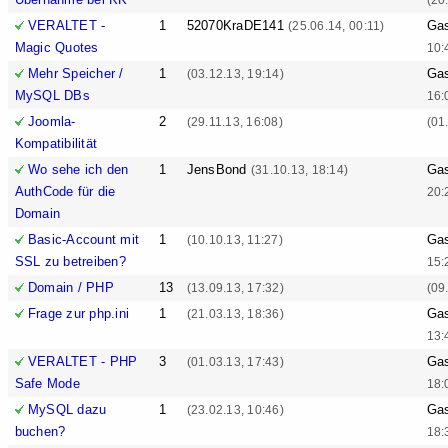
VERALTET -
1
52070KraDE141
Ga
(25.06.14, 00:11)
Magic Quotes
10:
Mehr Speicher /
1
Ga
(03.12.13, 19:14)
MySQL DBs
16:
Joomla-
2
(29.11.13, 16:08)
(01
Kompatibilität
Wo sehe ich den
1
JensBond
Ga
(31.10.13, 18:14)
AuthCode für die
20:
Domain
Basic-Account mit
1
Ga
(10.10.13, 11:27)
SSL zu betreiben?
15:
Domain / PHP
13
(13.09.13, 17:32)
(09
Frage zur php.ini
1
Ga
(21.03.13, 18:36)
13:
VERALTET - PHP
3
Ga
(01.03.13, 17:43)
Safe Mode
18:
MySQL dazu
1
Ga
(23.02.13, 10:46)
buchen?
18: