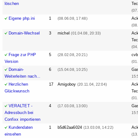
löschen
Tec
(07
Eigene php.ini
1
Ack
(08.06.08, 17:48)
(08
Domain-Wechsel
3
michel
Ack
(01.04.08, 20:33)
Tec
(04
Frage zur PHP
5
cv
(28.02.08, 20:21)
Version
(01
Domain-
6
Ga
(15.04.08, 10:25)
Weiterleiten nach...
15:
Herzlichen
17
Amigoboy
Ack
(20.11.04, 22:04)
Glückwunsch
Tec
(01
VERALTET -
4
Ga
(17.03.08, 13:00)
Adressbuch bei
15:
Confixx importieren
Kundendaten
1
b5d62aa6024
Ack
(13.03.08, 14:22)
einsehen
(13