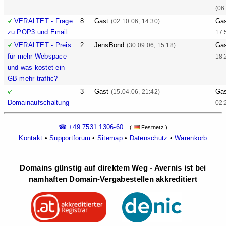
(06
VERALTET - Frage
8
Gast
Ga
(02.10.06, 14:30)
zu POP3 und Email
17:
VERALTET - Preis
2
JensBond
Ga
(30.09.06, 15:18)
für mehr Webspace
18:
und was kostet ein
GB mehr traffic?
3
Gast
Ga
(15.04.06, 21:42)
Domainaufschaltung
02:
☎ +49 7531 1306-60
(
Festnetz )
Kontakt
•
Supportforum
•
Sitemap
•
Datenschutz
•
Warenkorb
Domains günstig auf direktem Weg - Avernis ist bei
namhaften Domain-Vergabestellen akkreditiert