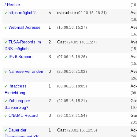
/ Rechte
(16
https möglich?
5
cvbschule
Ave
(01.10.15, 18:31)
(16
Webmail Adresse
1
Ave
(15.09.16, 15:27)
(16
TLSA-Records im
2
Gast
Ave
(24.05.14, 11:27)
DNS möglich
(15
IPv6 Support
3
Ave
(07.06.16, 19:26)
(15
Nameserver ändern
3
Ave
(25.06.16, 21:02)
(26
.htaccess
1
Ack
(08.06.16, 19:05)
Einrichtung
(08
Zahlung per
2
Ga
(22.05.16, 15:21)
Bankeinzug?
19:
CNAME Record
3
Ga
(26.10.13, 21:54)
23:
Dauer der
1
Gast
Ack
(20.02.15, 12:55)
Übernahme bei KK
(20