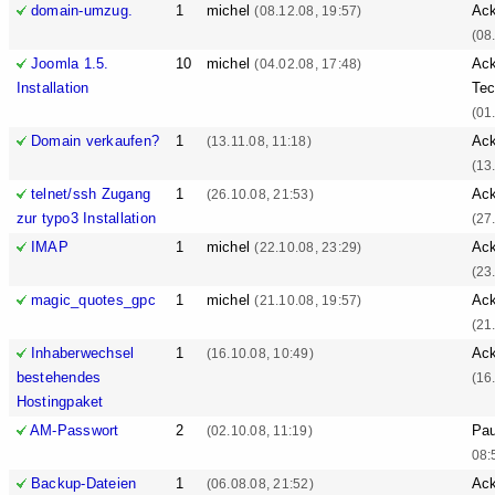
domain-umzug.
1
michel
Ack
(08.12.08, 19:57)
(08
Joomla 1.5.
10
michel
Ack
(04.02.08, 17:48)
Installation
Tec
(01
Domain verkaufen?
1
Ack
(13.11.08, 11:18)
(13
telnet/ssh Zugang
1
Ack
(26.10.08, 21:53)
zur typo3 Installation
(27
IMAP
1
michel
Ack
(22.10.08, 23:29)
(23
magic_quotes_gpc
1
michel
Ack
(21.10.08, 19:57)
(21
Inhaberwechsel
1
Ack
(16.10.08, 10:49)
bestehendes
(16
Hostingpaket
AM-Passwort
2
Pa
(02.10.08, 11:19)
08:
Backup-Dateien
1
Ack
(06.08.08, 21:52)