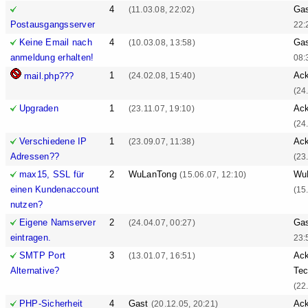
4
Ga
(11.03.08, 22:02)
Postausgangsserver
22:
Keine Email nach
4
Ga
(10.03.08, 13:58)
anmeldung erhalten!
08:
1
Ack
mail.php???
(24.02.08, 15:40)
(24
Upgraden
1
Ack
(23.11.07, 19:10)
(24
Verschiedene IP
1
Ack
(23.09.07, 11:38)
Adressen??
(23
max15, SSL für
2
WuLanTong
Wu
(15.06.07, 12:10)
einen Kundenaccount
(15
nutzen?
Eigene Namserver
2
Ga
(24.04.07, 00:27)
eintragen.
23:
SMTP Port
3
Ack
(13.01.07, 16:51)
Alternative?
Tec
(22
PHP-Sicherheit
4
Gast
Ack
(20.12.05, 20:21)