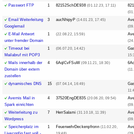
Passwort FTP
1
82152SchDE938
82
(01.12.23, 17:11)
(01
Email Weiterleitung
3
aucNhipyP
Ave
(14.01.23, 17:45)
Googlemail
(09
E-Mail Antwort
1
Ave
(22.08.22, 15:59)
unter fremder Domain
(24
Timeout bei
1
Ga
(06.07.20, 14:42)
Mailabruf mit POP3
15:
Mails innerhalb der
4
6AqlCvFSuW
6A
(09.11.21, 18:30)
Domain über extern
(11
zustellen
dynamisches DNS
15
Ga
(07.04.14, 16:49)
11:
Avernis Mail in
4
37520EngDE835
Ave
(20.06.20, 09:54)
Spark einrichten
(09
Weiterleitung zu
7
HerrSalami
Ave
(31.10.18, 11:39)
Wordpress
(09
Speicherplatz im
1
FeuerwehrDeckenpfronn
Ave
(11.02.20,
Liveconfig fast voll -
19:48)
(29