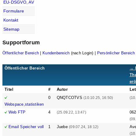
EU-DSGVO, AV
Formulare
Kontakt
Sitemap
Supportforum
Öffentlicher Bereich
|
Kundenbereich
(nach Login) |
Persönlicher Bereich
Öffentlicher Bereich
→ 
Th
erö
Titel
#
Autor
Let
0
QNQTCOTVS
(10.10.25, 16:50)
(10
Webspace,statistiken
Web FTP
4
06
(25.09.22, 13:47)
(09
Email Speicher voll
1
Juebe
Ave
(09.07.24, 18:12)
(10