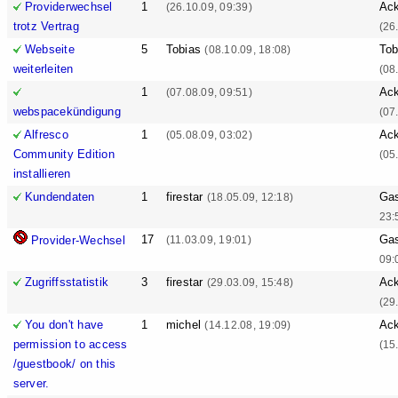
Providerwechsel
1
Ack
(26.10.09, 09:39)
trotz Vertrag
(26
Webseite
5
Tobias
Tob
(08.10.09, 18:08)
weiterleiten
(08
1
Ack
(07.08.09, 09:51)
webspacekündigung
(07
Alfresco
1
Ack
(05.08.09, 03:02)
Community Edition
(05
installieren
Kundendaten
1
firestar
Ga
(18.05.09, 12:18)
23:
17
Ga
Provider-Wechsel
(11.03.09, 19:01)
09:
Zugriffsstatistik
3
firestar
Ack
(29.03.09, 15:48)
(29
You don't have
1
michel
Ack
(14.12.08, 19:09)
permission to access
(15
/guestbook/ on this
server.