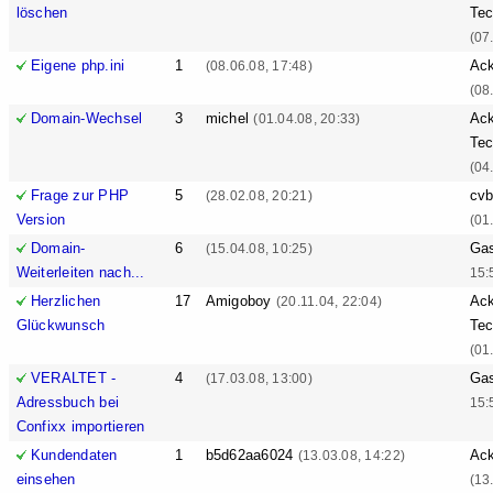
löschen
Tec
(07
Eigene php.ini
1
Ack
(08.06.08, 17:48)
(08
Domain-Wechsel
3
michel
Ack
(01.04.08, 20:33)
Tec
(04
Frage zur PHP
5
cv
(28.02.08, 20:21)
Version
(01
Domain-
6
Ga
(15.04.08, 10:25)
Weiterleiten nach...
15:
Herzlichen
17
Amigoboy
Ack
(20.11.04, 22:04)
Glückwunsch
Tec
(01
VERALTET -
4
Ga
(17.03.08, 13:00)
Adressbuch bei
15:
Confixx importieren
Kundendaten
1
b5d62aa6024
Ack
(13.03.08, 14:22)
einsehen
(13