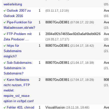
weiterleitung
(05
Outlook 2007 zu
1
Ave
(03.11.17, 12:19)
Outlook 2016
(03
Pipe-Funktion für
1
80807GruDE881
Ave
(07.08.17, 22:26)
Mailadressen,ob/wie?
(15
FTP-Problem mit
1
2004e0f2b74655ee92d3a6af6bdb6626
Ave
Zeta Producer ...
(19.05.17, 17:17)
(20
https für
1
80807GruDE881
Ave
(21.04.17, 16:42)
Subdomains
(21
möglich?
Sub-Subdomains:
1
80807GruDE881
Ave
(21.04.17, 16:39)
Subdomains in
(21
Subdomains?
Kann Netbeans
2
80807GruDE881
80
(17.04.17, 19:29)
nicht nutzen, FTP
(21
meldet:
require_ssl_reuse
option in vsftpd.conf
Fehler 403, chmod
1
Visualillusion
Ave
(16.11.16, 18:48)