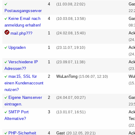
4
Ga
(11.03.08, 22:02)
Postausgangsserver
22:
Keine Email nach
4
Ga
(10.03.08, 13:58)
anmeldung erhalten!
08:
1
Ack
mail.php???
(24.02.08, 15:40)
(24
Upgraden
1
Ack
(23.11.07, 19:10)
(24
Verschiedene IP
1
Ack
(23.09.07, 11:38)
Adressen??
(23
max15, SSL für
2
WuLanTong
Wu
(15.06.07, 12:10)
einen Kundenaccount
(15
nutzen?
Eigene Namserver
2
Ga
(24.04.07, 00:27)
eintragen.
23:
SMTP Port
3
Ack
(13.01.07, 16:51)
Alternative?
Tec
(22
PHP-Sicherheit
4
Gast
Ack
(20.12.05, 20:21)