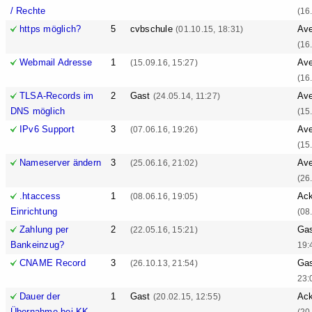
/ Rechte
(16
https möglich?
5
cvbschule
Ave
(01.10.15, 18:31)
(16
Webmail Adresse
1
Ave
(15.09.16, 15:27)
(16
TLSA-Records im
2
Gast
Ave
(24.05.14, 11:27)
DNS möglich
(15
IPv6 Support
3
Ave
(07.06.16, 19:26)
(15
Nameserver ändern
3
Ave
(25.06.16, 21:02)
(26
.htaccess
1
Ack
(08.06.16, 19:05)
Einrichtung
(08
Zahlung per
2
Ga
(22.05.16, 15:21)
Bankeinzug?
19:
CNAME Record
3
Ga
(26.10.13, 21:54)
23:
Dauer der
1
Gast
Ack
(20.02.15, 12:55)
Übernahme bei KK
(20