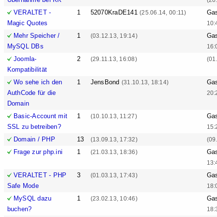
VERALTET -
1
52070KraDE141
Ga
(25.06.14, 00:11)
Magic Quotes
10:
Mehr Speicher /
1
Ga
(03.12.13, 19:14)
MySQL DBs
16:
Joomla-
2
(29.11.13, 16:08)
(01
Kompatibilität
Wo sehe ich den
1
JensBond
Ga
(31.10.13, 18:14)
AuthCode für die
20:
Domain
Basic-Account mit
1
Ga
(10.10.13, 11:27)
SSL zu betreiben?
15:
Domain / PHP
13
(13.09.13, 17:32)
(09
Frage zur php.ini
1
Ga
(21.03.13, 18:36)
13:
VERALTET - PHP
3
Ga
(01.03.13, 17:43)
Safe Mode
18:
MySQL dazu
1
Ga
(23.02.13, 10:46)
buchen?
18: