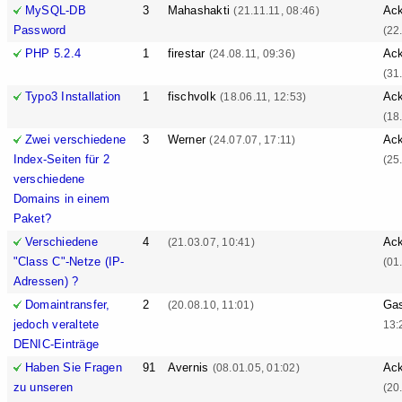
MySQL-DB
3
Mahashakti
Ack
(21.11.11, 08:46)
Password
(22
PHP 5.2.4
1
firestar
Ack
(24.08.11, 09:36)
(31
Typo3 Installation
1
fischvolk
Ack
(18.06.11, 12:53)
(18
Zwei verschiedene
3
Werner
Ack
(24.07.07, 17:11)
Index-Seiten für 2
(25
verschiedene
Domains in einem
Paket?
Verschiedene
4
Ack
(21.03.07, 10:41)
"Class C"-Netze (IP-
(01
Adressen) ?
Domaintransfer,
2
Ga
(20.08.10, 11:01)
jedoch veraltete
13:
DENIC-Einträge
Haben Sie Fragen
91
Avernis
Ack
(08.01.05, 01:02)
zu unseren
(20