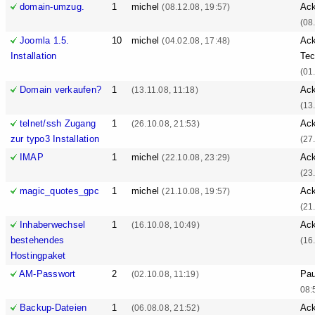
domain-umzug.
1
michel
Ack
(08.12.08, 19:57)
(08
Joomla 1.5.
10
michel
Ack
(04.02.08, 17:48)
Installation
Tec
(01
Domain verkaufen?
1
Ack
(13.11.08, 11:18)
(13
telnet/ssh Zugang
1
Ack
(26.10.08, 21:53)
zur typo3 Installation
(27
IMAP
1
michel
Ack
(22.10.08, 23:29)
(23
magic_quotes_gpc
1
michel
Ack
(21.10.08, 19:57)
(21
Inhaberwechsel
1
Ack
(16.10.08, 10:49)
bestehendes
(16
Hostingpaket
AM-Passwort
2
Pa
(02.10.08, 11:19)
08:
Backup-Dateien
1
Ack
(06.08.08, 21:52)