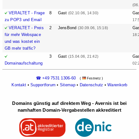
(06
VERALTET - Frage
8
Gast
Ga
(02.10.06, 14:30)
zu POP3 und Email
17:
VERALTET - Preis
2
JensBond
Ga
(30.09.06, 15:18)
für mehr Webspace
18:
und was kostet ein
GB mehr traffic?
3
Gast
Ga
(15.04.06, 21:42)
Domainaufschaltung
02:
☎ +49 7531 1306-60
(
Festnetz )
Kontakt
•
Supportforum
•
Sitemap
•
Datenschutz
•
Warenkorb
Domains günstig auf direktem Weg - Avernis ist bei
namhaften Domain-Vergabestellen akkreditiert