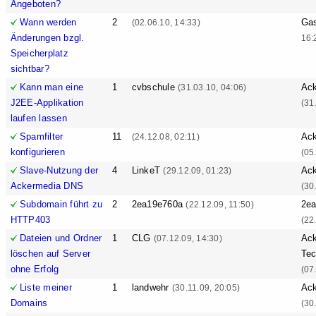
Angeboten?
Wann werden
2
Ga
(02.06.10, 14:33)
Änderungen bzgl.
16:
Speicherplatz
sichtbar?
Kann man eine
1
cvbschule
Ack
(31.03.10, 04:06)
J2EE-Applikation
(31
laufen lassen
Spamfilter
11
Ack
(24.12.08, 02:11)
konfigurieren
(05
Slave-Nutzung der
4
LinkeT
Ack
(29.12.09, 01:23)
Ackermedia DNS
(30
Subdomain führt zu
2
2ea19e760a
2e
(22.12.09, 11:50)
HTTP403
(22
Dateien und Ordner
1
CLG
Ack
(07.12.09, 14:30)
löschen auf Server
Tec
ohne Erfolg
(07
Liste meiner
1
landwehr
Ack
(30.11.09, 20:05)
Domains
(30