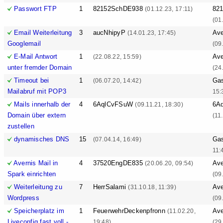
Passwort FTP
1
82152SchDE938
82
(01.12.23, 17:11)
(01
Email Weiterleitung
3
aucNhipyP
Ave
(14.01.23, 17:45)
Googlemail
(09
E-Mail Antwort
1
Ave
(22.08.22, 15:59)
unter fremder Domain
(24
Timeout bei
1
Ga
(06.07.20, 14:42)
Mailabruf mit POP3
15:
Mails innerhalb der
4
6AqlCvFSuW
6A
(09.11.21, 18:30)
Domain über extern
(11
zustellen
dynamisches DNS
15
Ga
(07.04.14, 16:49)
11:
Avernis Mail in
4
37520EngDE835
Ave
(20.06.20, 09:54)
Spark einrichten
(09
Weiterleitung zu
7
HerrSalami
Ave
(31.10.18, 11:39)
Wordpress
(09
Speicherplatz im
1
FeuerwehrDeckenpfronn
Ave
(11.02.20,
Liveconfig fast voll -
19:48)
(29