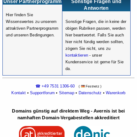
Unser Partnerprogramm
Sonstige Fragen und
Antworten
Hier finden Sie
Wissenswertes zu unserem
Sonstige Fragen, die in keine der
attraktiven Partnerprogramm
obigen Rubriken passen, werden
und unseren Bedingungen.
hier beantwortet. Falls Sie auch
hier nicht fündig werden sollten,
zögern Sie nicht, uns zu
kontaktieren
- unser
Kundenservice ist gerne für Sie
da.
☎ +49 7531 1306-60
(
Festnetz )
Kontakt
•
Supportforum
•
Sitemap
•
Datenschutz
•
Warenkorb
Domains günstig auf direktem Weg - Avernis ist bei
namhaften Domain-Vergabestellen akkreditiert