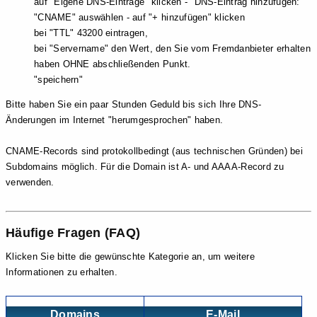
auf "Eigene DNS-Einträge" klicken - "DNS-Eintrag hinzufügen:"
"CNAME" auswählen - auf "+ hinzufügen" klicken
bei "TTL" 43200 eintragen,
bei "Servername" den Wert, den Sie vom Fremdanbieter erhalten
haben OHNE abschließenden Punkt.
"speichern"
Bitte haben Sie ein paar Stunden Geduld bis sich Ihre DNS-
Änderungen im Internet "herumgesprochen" haben.
CNAME-Records sind protokollbedingt (aus technischen Gründen) bei
Subdomains möglich. Für die Domain ist A- und AAAA-Record zu
verwenden.
Häufige Fragen (FAQ)
Klicken Sie bitte die gewünschte Kategorie an, um weitere
Informationen zu erhalten.
Domains
E-Mail