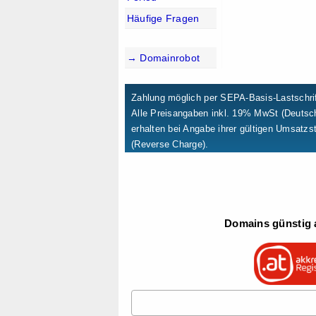
Häufige Fragen
→ Domainrobot
Zahlung möglich per SEPA-Basis-Lastschrif
Alle Preisangaben inkl. 19% MwSt (Deuts
erhalten bei Angabe ihrer gültigen Umsatzs
(Reverse Charge).
Domains günstig a