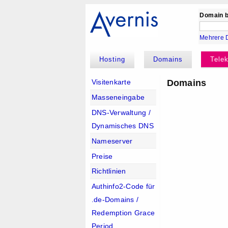
Domain b
Mehrere 
Hosting
Domains
Tele
Domains
Visitenkarte
Masseneingabe
DNS-Verwaltung /
Dynamisches DNS
Nameserver
Preise
Richtlinien
Authinfo2-Code für
.de-Domains /
Redemption Grace
Period