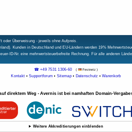
t oder Überweisung - jeweils ohne Aufpreis.
chland). Kunden in Deutschland und EU-Ländern werden 19% Mehrwertste
teuer-ID-Nr. eine mehrwertsteuerbefreite Rechnung. Für alle anderen Länd
☎ +49 7531 1306-60
(
Festnetz )
Kontakt
•
Supportforum
•
Sitemap
•
Datenschutz
•
Warenkorb
uf direktem Weg - Avernis ist bei namhaften Domain-Vergabest
Weitere Akkreditierungen einblenden