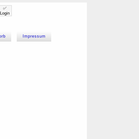
✅
Login
orb
Impressum