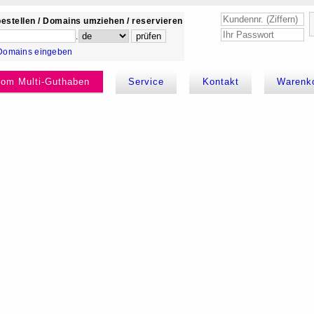
estellen / Domains umziehen / reservieren
.
Domains eingeben
kom Multi-Guthaben
Service
Kontakt
Warenk