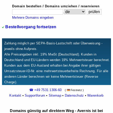
Domain bestellen / Domains umziehen / reservieren
.
Mehrere Domains eingeben
Bestellvorgang fortsetzen
Zahlung möglich per SEPA-Basis-Lastschrift oder Überweisung -
jeweils ohne Aufpreis.
Alle Preisangaben inkl. 19% MwSt (Deutschland). Kunden in
Deutschland und EU-Ländern werden 19% Mehrwertsteuer berechnet.
Kunden aus dem EU-Ausland erhalten bei Angabe ihrer gültigen
Umsatzsteuer-ID-Nr. eine mehrwertsteuerbefreite Rechnung. Für alle
anderen Länder berechnen wir keine Mehrwertsteuer (Reverse
Charge).
☎ +49 7531 1306-60
(
Festnetz )
Kontakt
•
Supportforum
•
Sitemap
•
Datenschutz
•
Warenkorb
Domains günstig auf direktem Weg - Avernis ist bei