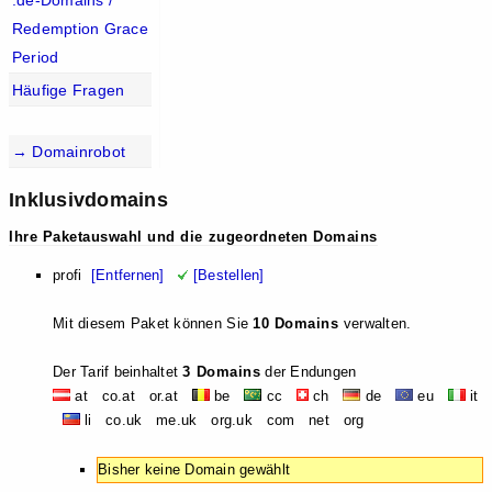
.de-Domains /
Redemption Grace
Period
Häufige Fragen
→ Domainrobot
Inklusivdomains
Ihre Paketauswahl und die zugeordneten Domains
profi
[Entfernen]
[Bestellen]
Mit diesem Paket können Sie
10 Domains
verwalten.
Der Tarif beinhaltet
3 Domains
der Endungen
at co.at or.at
be
cc
ch
de
eu
it
li co.uk me.uk org.uk com net org
Bisher keine Domain gewählt